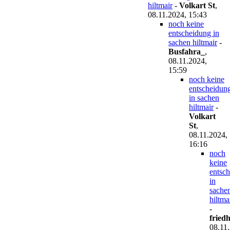
hiltmair
-
Volkart St
,
08.11.2024, 15:43
noch keine
entscheidung in
sachen hiltmair
-
Busfahra_
,
08.11.2024,
15:59
noch keine
entscheidun
in sachen
hiltmair
-
Volkart
St
,
08.11.2024,
16:16
noch
keine
entsc
in
sache
hiltma
-
fried
08.11