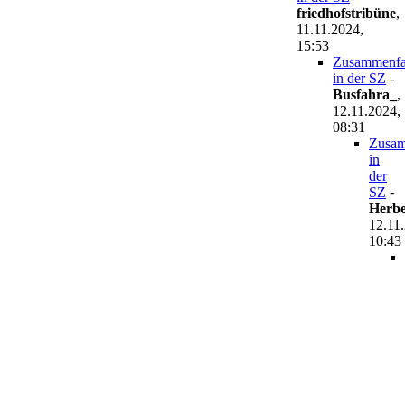
friedhofstribüne
,
11.11.2024,
15:53
Zusammenfa
in der SZ
-
Busfahra_
,
12.11.2024,
08:31
Zusam
in
der
SZ
-
Herbe
12.11
10:43