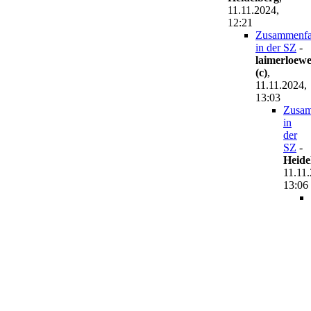
11.11.2024,
12:21
Zusammenfa
in der SZ
-
laimerloew
(c)
,
11.11.2024,
13:03
Zusam
in
der
SZ
-
Heide
11.11
13:06