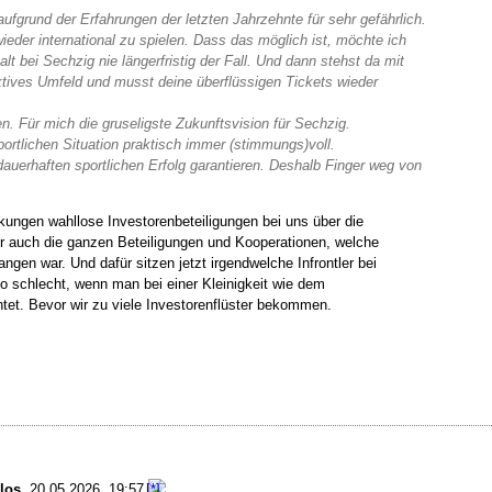
aufgrund der Erfahrungen der letzten Jahrzehnte für sehr gefährlich.
ieder international zu spielen. Dass das möglich ist, möchte ich
lt bei Sechzig nie längerfristig der Fall. Und dann stehst da mit
ktives Umfeld und musst deine überflüssigen Tickets wieder
n. Für mich die gruseligste Zukunftsvision für Sechzig.
portlichen Situation praktisch immer (stimmungs)voll.
uerhaften sportlichen Erfolg garantieren. Deshalb Finger weg von
rkungen wahllose Investorenbeteiligungen bei uns über die
er auch die ganzen Beteiligungen und Kooperationen, welche
en war. Und dafür sitzen jetzt irgendwelche Infrontler bei
o schlecht, wenn man bei einer Kleinigkeit wie dem
tet. Bevor wir zu viele Investorenflüster bekommen.
los
,
20.05.2026, 19:57