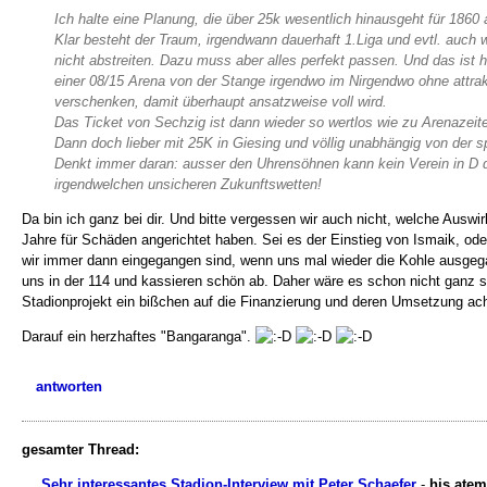
Ich halte eine Planung, die über 25k wesentlich hinausgeht für 1860 
Klar besteht der Traum, irgendwann dauerhaft 1.Liga und evtl. auch w
nicht abstreiten. Dazu muss aber alles perfekt passen. Und das ist ha
einer 08/15 Arena von der Stange irgendwo im Nirgendwo ohne attra
verschenken, damit überhaupt ansatzweise voll wird.
Das Ticket von Sechzig ist dann wieder so wertlos wie zu Arenazeite
Dann doch lieber mit 25K in Giesing und völlig unabhängig von der s
Denkt immer daran: ausser den Uhrensöhnen kann kein Verein in D da
irgendwelchen unsicheren Zukunftswetten!
Da bin ich ganz bei dir. Und bitte vergessen wir auch nicht, welche Auswi
Jahre für Schäden angerichtet haben. Sei es der Einstieg von Ismaik, od
wir immer dann eingegangen sind, wenn uns mal wieder die Kohle ausgegang
uns in der 114 und kassieren schön ab. Daher wäre es schon nicht ganz s
Stadionprojekt ein bißchen auf die Finanzierung und deren Umsetzung ach
Darauf ein herzhaftes "Bangaranga".
antworten
gesamter Thread:
Sehr interessantes Stadion-Interview mit Peter Schaefer
-
hjs atem