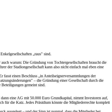
Enkelgesellschaften „raus" sind.
r dir auch warum: Die Gründung von Tochtergesellschaften braucht die
rer der Stadiongesellschaft kann also nicht einfach mal eben eine
Er fasst einen Beschluss „in Anteilseignerversammlungen der
f „Satzungsänderungen" – die Gründung einer Gesellschaft durch die
e Beteiligungen gemeint sind.
dann eine AG mit 50.000 Euro Grundkapital, nimmt Investoren auf,
h für die Katz. Jedes Präsidium könnte die Mitgliederrechte komplett
k ausgelegt – und der Sinn ist nunmal, dass die Mitglieder bei