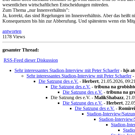
wesentlichen wirtschaftlichen Entscheidungen mitreden.
Zum Thema „nur Innenverhältnis":
Ja, korrekt, das sind Regelungen im Innenverhältnis. Aber das heißt n
Konsequenzen bis hin zur Abberufung. Und spätestens wenn ein Mitgl
antworten
1178 Views
gesamter Thread:
RSS-Feed dieser Diskussion
Sehr interessantes Stadion-Interview mit Peter Schaefer
-
hjs a
Sehr interessantes Stadion-Interview mit Peter Schaefer
Die Satzung des e.V.
-
Herbert
,
21.05.2026, 09:2
Die Satzung des e.V.
-
tribuna na grobisht
Die Satzung des e.V.
-
tribuna na gr
Die Satzung des e.V.
-
MalikShabazz
,
21.0
Die Satzung des e.V.
-
Herbert
,
22.0
Die Satzung des e.V.
-
Romirei
Stadion-Interview/Satzun
Stadion-Interview/
Stadion-Inte
Stadio