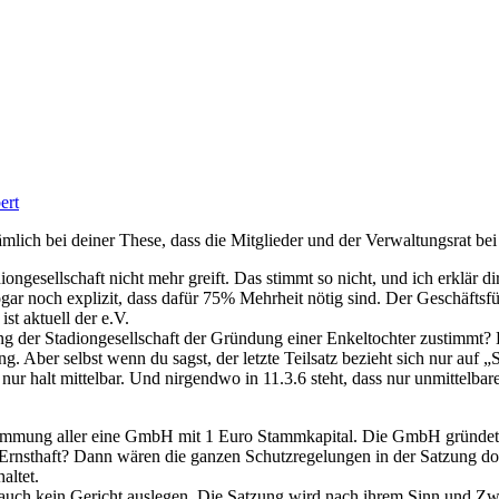
ert
lich bei deiner These, dass die Mitglieder und der Verwaltungsrat bei 
diongesellschaft nicht mehr greift. Das stimmt so nicht, und ich erklä
r noch explizit, dass dafür 75% Mehrheit nötig sind. Der Geschäftsfüh
st aktuell der e.V.
g der Stadiongesellschaft der Gründung einer Enkeltochter zustimmt? 
zung. Aber selbst wenn du sagst, der letzte Teilsatz bezieht sich nur au
ur halt mittelbar. Und nirgendwo in 11.3.6 steht, dass nur unmittelbar
timmung aller eine GmbH mit 1 Euro Stammkapital. Die GmbH gründet 
Ernsthaft? Dann wären die ganzen Schutzregelungen in der Satzung doc
altet.
uch kein Gericht auslegen. Die Satzung wird nach ihrem Sinn und Zwec