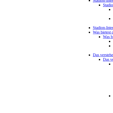
Stadion-Inte
Stadio
Stadion-Inte
Was bietest 
Was bi
Das verstehe
Das ve