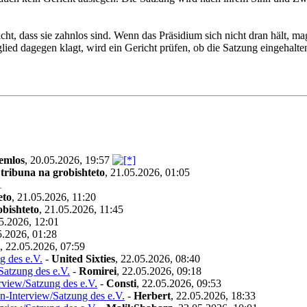
icht, dass sie zahnlos sind. Wenn das Präsidium sich nicht dran hält, m
ied dagegen klagt, wird ein Gericht prüfen, ob die Satzung eingehalte
temlos
,
20.05.2026, 19:57
-
tribuna na grobishteto
,
21.05.2026, 01:05
1
eto
,
21.05.2026, 11:20
obishteto
,
21.05.2026, 11:45
5.2026, 12:01
5.2026, 01:28
,
22.05.2026, 07:59
g des e.V.
-
United Sixties
,
22.05.2026, 08:40
Satzung des e.V.
-
Romirei
,
22.05.2026, 09:18
rview/Satzung des e.V.
-
Consti
,
22.05.2026, 09:53
n-Interview/Satzung des e.V.
-
Herbert
,
22.05.2026, 18:33