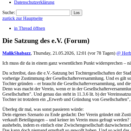
Datenschutzerklärung
Suche:
zurück zur Hauptseite
in Thread öffnen
Die Satzung des e.V.
(Forum)
MalikShabazz
,
Thursday, 21.05.2026, 12:01
(vor 78 Tagen)
@ Herb
Ich muss dir da in einem ganz wesentlichen Punkt widersprechen – näm
Du schreibst, dass die e.V.-Satzung bei Tochtergesellschaften der Sta
vorherige Zustimmung der Gesellschafterversammlung. Und es gilt soga
Tochter gründen – er braucht die Gesellschafterversammlung, und die i
Denn was macht der Verein, wenn er in der Gesellschafterversammlun
Gesellschaften". Und genau das steht in 11.3.6 lit. b) der Vereinssat
Tochter ist trotzdem ein „Erwerb und Gründung von Gesellschaften", n
Überleg dir mal, was sonst passieren würde:
Dein eigenes Szenario zu Ende gedacht: Der Verein gründet mit Zus
verkauft Beteiligungen – und keiner im Verein muss gefragt werden? 
aushebeln, indem es einfach eine Zwischengesellschaft dazwischensch
Das kann doch niemand ernsthaft so gewollt haben. Und so wird das a