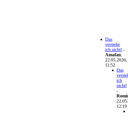
Das
verstehe
ich nicht!
-
Amafan
,
22.05.2026,
11:52
Das
verste
ich
nicht!
-
Romir
22.05
12:19