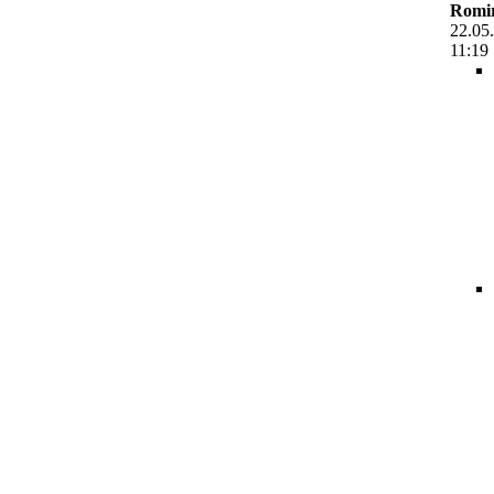
Romir
22.05
11:19