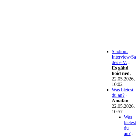
Stadion-
Interview/S
des e.V.
-
Es gähd
hoid ned
,
22.05.2026,
10:02
Was bietest
du an?
-
Amafan
,
22.05.2026,
10:57
Was
bietest
du
an?
-