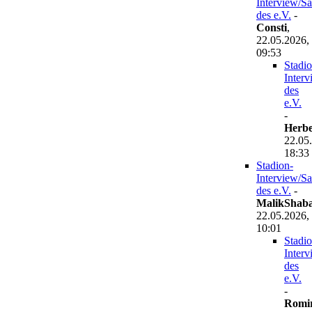
Interview/S
des e.V.
-
Consti
,
22.05.2026,
09:53
Stadio
Inter
des
e.V.
-
Herbe
22.05
18:33
Stadion-
Interview/S
des e.V.
-
MalikShab
22.05.2026,
10:01
Stadio
Inter
des
e.V.
-
Romir