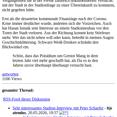
Vergangenheit die in der Presse zahlreich dokumentierten Versuche,
mit der Stadt in der Stadionfrage zu einer Übereinkunft zu kommem,
nicht gegeben hätte.
Erst als die desaströse kommunale Finanzlage nach der Corona-
Krise immer deutlicher wurde, änderten sich die Vorzeichen. Auch
hat Hasan Ismaik sein Interesse an einem Stadionneubau vor den
Toren der Stadt verloren. Aus der Richtung kommt kein Störfeuer
mehr. Wer das nicht sehen will oder kann, betreibt in meinen Augen
Geschichtsklitterung. Schwarz-Weiß-Denken schränkt den
Blickwinkel ein.
Schön, dass das Präsidium um Gernot Mang in dem
letzten Jahr viel mehr geschafft hat, als Du es in den
Jahren zuvor überhaupt überhaupt versucht hast.
antworten
1106 Views
gesamter Thread:
RSS-Feed dieser Diskussion
Sehr interessantes Stadion-Interview mit Peter Schaefer
-
hjs
atemlos
,
20.05.2026, 19:57