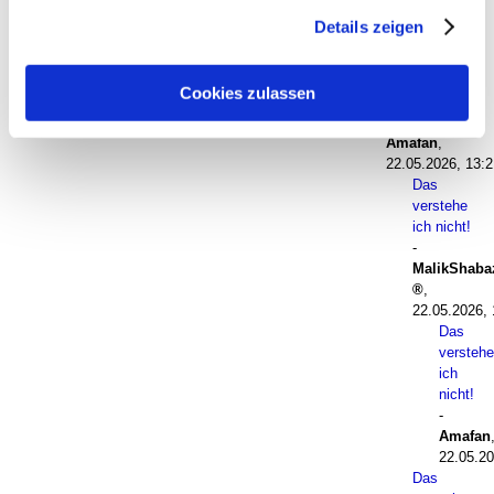
haben. Sie geben Einwilligung zu unseren Cookies, wenn
Das verstehe ich
Details zeigen
Sie unsere Webseite weiterhin nutzen.
nicht!
-
Volkart
St
,
22.05.2026, 13:16
Cookies zulassen
Das verstehe
ich nicht!
-
Amafan
,
22.05.2026, 13:2
Das
verstehe
ich nicht!
-
MalikShaba
,
22.05.2026, 
Das
verstehe
ich
nicht!
-
Amafan
22.05.20
Das