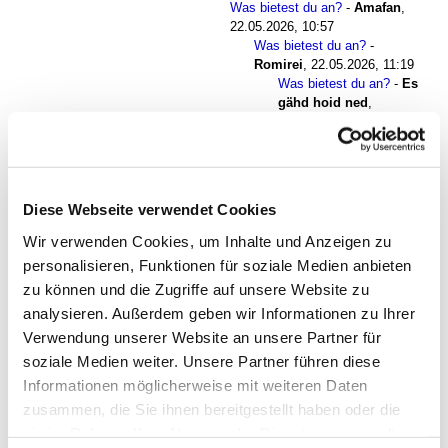
Was bietest du an?
-
Amafan
,
22.05.2026, 10:57
Was bietest du an?
-
Romirei
,
22.05.2026, 11:19
Was bietest du an?
-
Es
gähd hoid ned
,
22.05.2026, 11:21
Was bietest du an?
-
BlueMagic
,
22.05.2026, 22:19
Was bietest du an?
-
Diese Webseite verwendet Cookies
tribuna na
grobishteto
,
Wir verwenden Cookies, um Inhalte und Anzeigen zu
22.05.2026, 22:53
personalisieren, Funktionen für soziale Medien anbieten
Das verstehe ich nicht!
-
Amafan
,
zu können und die Zugriffe auf unsere Website zu
22.05.2026, 11:52
Das verstehe ich nicht!
-
analysieren. Außerdem geben wir Informationen zu Ihrer
Romirei
,
22.05.2026, 12:19
Verwendung unserer Website an unsere Partner für
Das verstehe ich nicht!
-
soziale Medien weiter. Unsere Partner führen diese
Consti
,
Informationen möglicherweise mit weiteren Daten
22.05.2026, 12:59
Das verstehe ich
zusammen, die Sie ihnen bereitgestellt haben oder die
nicht!
-
Amafan
,
sie im Rahmen Ihrer Nutzung der Dienste gesammelt
22.05.2026, 13:14