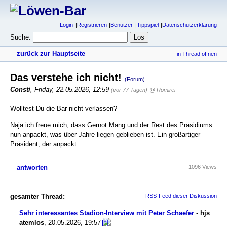
Login
Registrieren
Benutzer
Tippspiel
Datenschutzerklärung
Suche:
zurück zur Hauptseite
in Thread öffnen
Das verstehe ich nicht!
(Forum)
Consti
,
Friday, 22.05.2026, 12:59
(vor 77 Tagen)
@ Romirei
Wolltest Du die Bar nicht verlassen?
Naja ich freue mich, dass Gernot Mang und der Rest des Präsidiums
nun anpackt, was über Jahre liegen geblieben ist. Ein großartiger
Präsident, der anpackt.
antworten
1096 Views
gesamter Thread:
RSS-Feed dieser Diskussion
Sehr interessantes Stadion-Interview mit Peter Schaefer
-
hjs
atemlos
,
20.05.2026, 19:57