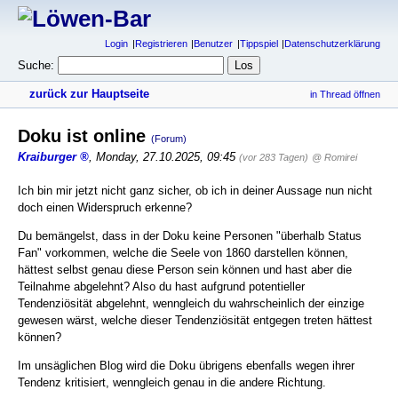
Login
Registrieren
Benutzer
Tippspiel
Datenschutzerklärung
Suche:
zurück zur Hauptseite
in Thread öffnen
Doku ist online
(Forum)
Kraiburger
,
Monday, 27.10.2025, 09:45
(vor 283 Tagen)
@ Romirei
Ich bin mir jetzt nicht ganz sicher, ob ich in deiner Aussage nun nicht
doch einen Widerspruch erkenne?
Du bemängelst, dass in der Doku keine Personen "überhalb Status
Fan" vorkommen, welche die Seele von 1860 darstellen können,
hättest selbst genau diese Person sein können und hast aber die
Teilnahme abgelehnt? Also du hast aufgrund potentieller
Tendenziösität abgelehnt, wenngleich du wahrscheinlich der einzige
gewesen wärst, welche dieser Tendenziösität entgegen treten hättest
können?
Im unsäglichen Blog wird die Doku übrigens ebenfalls wegen ihrer
Tendenz kritisiert, wenngleich genau in die andere Richtung.