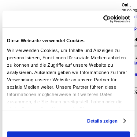
Otti,
,
25.09.20
Gedan
zur
Stadtpo
-
United
Diese Webseite verwendet Cookies
Sixtie
Wir verwenden Cookies, um Inhalte und Anzeigen zu
,
personalisieren, Funktionen für soziale Medien anbieten
25.09.
Geda
zu können und die Zugriffe auf unsere Website zu
zur
analysieren. Außerdem geben wir Informationen zu Ihrer
Stadt
Verwendung unserer Website an unsere Partner für
-
Otti,
,
soziale Medien weiter. Unsere Partner führen diese
25.0
Informationen möglicherweise mit weiteren Daten
Gedanken
zusammen, die Sie ihnen bereitgestellt haben oder die
zur
sie im Rahmen Ihrer Nutzung der Dienste gesammelt
Kapazität
-
haben. Sie geben Einwilligung zu unseren Cookies, wenn
Details zeigen
domlöwe
Sie unsere Webseite weiterhin nutzen.
,
24.09.2025, 