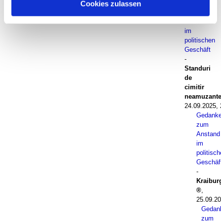
Gedanken
Cookies zulassen
zum
Anstand
im
politischen
Geschäft
-
Standuri
de
cimitir
neamuzant
24.09.2025, 
Gedank
zum
Anstand
im
politisc
Geschäf
-
Kraibur
,
25.09.20
Gedan
zum