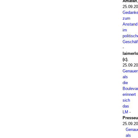
Amafan
25.09.20
Gedank
zum
Anstand
im
politisc
Geschäf
-
laimerl
(c)
,
25.09.20
Genauer
als
die
Bouleva
erinnert
sich
das
LM
-
Presse
25.09.20
Genau
als