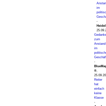
Ansta
im
politis
Geschä
-
Heide
25.09.
Gedank
zum
Anstand
im
politisc
Geschäf
-
BlueMa
,
25.09.20
Reiter
hat
einfach
keine
Klasse
-