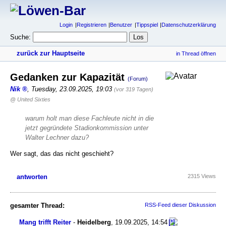
Login
Registrieren
Benutzer
Tippspiel
Datenschutzerklärung
Suche:
zurück zur Hauptseite
in Thread öffnen
Gedanken zur Kapazität
(Forum)
Nik
,
Tuesday, 23.09.2025, 19:03
(vor 319 Tagen)
@ United Sixties
warum holt man diese Fachleute nicht in die
jetzt gegründete Stadionkommission unter
Walter Lechner dazu?
Wer sagt, das das nicht geschieht?
antworten
2315 Views
gesamter Thread:
RSS-Feed dieser Diskussion
Mang trifft Reiter
-
Heidelberg
,
19.09.2025, 14:54