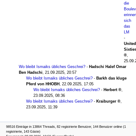
die
Boulev
erinner
sich
das
LM
-
United
Sixtie
,
25.09.
Wo bleibt Ismaiks übliches Geschrei?
-
Hadschi Halef Omar
Ben Hadschi
,
21.09.2025, 20:57
Wo bleibt Ismaiks übliches Geschrei?
-
Barkh das kluge
Pferd von HHOBH
,
22.09.2025, 17:05
Wo bleibt Ismaiks übliches Geschrei?
-
Herbert
,
23.09.2025, 08:36
Wo bleibt Ismaiks übliches Geschrei?
-
Kraiburger
,
23.09.2025, 11:39
98516 Einträge in 13864 Threads, 82 registrierte Benutzer, 144 Benutzer online (1
registrierte, 143 Gäste)