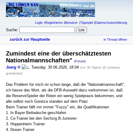
Login
Registrieren
Benutzer
Tippspiel
Datenschutzerklärung
Suche:
zurück zur Hauptseite
in Thread öffnen
Zumindest eine der überschätztesten
Nationalmannschaften"
(Forum)
Joerg
,
Tuesday, 30.06.2026, 18:04
(vor 36 Tagen)
@ cemetery
grandstand
Das Problem für mich ist schon lange, daß die "Nationalmannschaft",
ich hasse das Wort, als die DFB-Auswahl dazu verkommen ist, daß
die ReserveSpieler der Roten ein wenig Spielpraxis bekommen, und
alle selbst noch Goretza standen auf dem Platz
Beim Trainer fällt mir immer "Fuzzy" ein, die Qualifikationen
1. In Bayer Bettwäsche geschlafen
2. Co-Trainer bei den Sechzig B-Junioren
3. Hoppenheim Trainer
4. Dosen Trainer