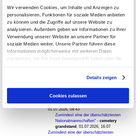
tomtom
,
30.06.2026, 09:05
Wir verwenden Cookies, um Inhalte und Anzeigen zu
"Eine der schwächsten deutschen Nationalmannschaften"
-
personalisieren, Funktionen für soziale Medien anbieten
Amafan, The English
,
30.06.2026, 12:00
zu können und die Zugriffe auf unsere Website zu
"Eine der schwächsten deutschen Nationalmannschaften"
-
Kraiburger
,
30.06.2026, 14:16
analysieren. Außerdem geben wir Informationen zu Ihrer
Zumindest eine der überschätztesten
Verwendung unserer Website an unsere Partner für
Nationalmannschaften"
-
cemetery grandstand
,
soziale Medien weiter. Unsere Partner führen diese
30.06.2026, 16:26
Informationen möglicherweise mit weiteren Daten
Zumindest eine der überschätztesten
Nationalmannschaften"
-
Nik
,
30.06.2026, 16:50
zusammen, die Sie ihnen bereitgestellt haben oder die
Zumindest eine der überschätztesten
sie im Rahmen Ihrer Nutzung der Dienste gesammelt
Nationalmannschaften"
-
laimerloewe (c)
,
haben. Sie geben Einwilligung zu unseren Cookies, wenn
30.06.2026, 17:25
Details zeigen
Sie unsere Webseite weiterhin nutzen.
Zumindest eine der überschätztesten
Nationalmannschaften"
-
United Sixties
,
01.07.2026, 09:12
Cookies zulassen
Zumindest eine der überschätztesten
Nationalmannschaften"
-
Heidelberg
,
01.07.2026, 09:43
Zumindest eine der überschätztesten
Nationalmannschaften"
-
cemetery
grandstand
,
01.07.2026, 16:07
Zumindest eine der überschätztesten