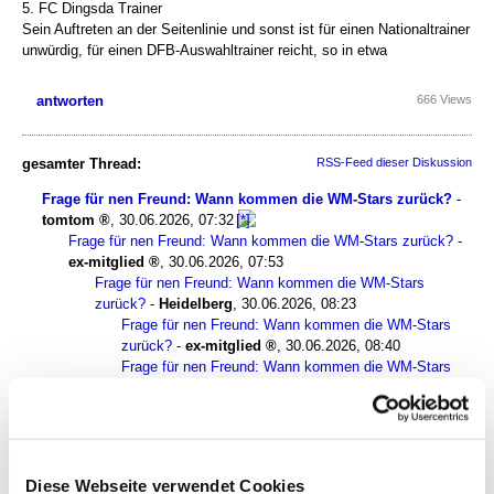
5. FC Dingsda Trainer
Sein Auftreten an der Seitenlinie und sonst ist für einen Nationaltrainer
unwürdig, für einen DFB-Auswahltrainer reicht, so in etwa
antworten
666 Views
gesamter Thread:
RSS-Feed dieser Diskussion
Frage für nen Freund: Wann kommen die WM-Stars zurück?
-
tomtom
,
30.06.2026, 07:32
Frage für nen Freund: Wann kommen die WM-Stars zurück?
-
ex-mitglied
,
30.06.2026, 07:53
Frage für nen Freund: Wann kommen die WM-Stars
zurück?
-
Heidelberg
,
30.06.2026, 08:23
Frage für nen Freund: Wann kommen die WM-Stars
zurück?
-
ex-mitglied
,
30.06.2026, 08:40
Frage für nen Freund: Wann kommen die WM-Stars
zurück?
-
cemetery grandstand
,
30.06.2026, 16:05
Frage für nen Freund: Wann kommen die WM-Stars
zurück?
-
Chris (aus WS)
,
30.06.2026, 08:55
Frage für nen Freund: Wann kommen die WM-Stars zurück?
-
BlueMagic
,
30.06.2026, 09:04
Diese Webseite verwendet Cookies
Grr, jetzt auch noch Grissmaik-Deutsch beim „Spiegel“ ...
-