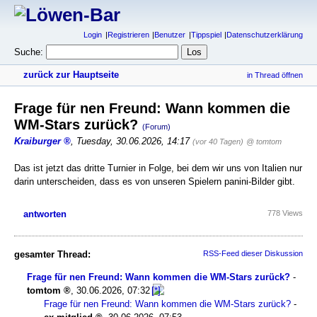
Login
Registrieren
Benutzer
Tippspiel
Datenschutzerklärung
Suche:
zurück zur Hauptseite
in Thread öffnen
Frage für nen Freund: Wann kommen die
WM-Stars zurück?
(Forum)
Kraiburger
,
Tuesday, 30.06.2026, 14:17
(vor 40 Tagen)
@ tomtom
Das ist jetzt das dritte Turnier in Folge, bei dem wir uns von Italien nur
darin unterscheiden, dass es von unseren Spielern panini-Bilder gibt.
antworten
778 Views
gesamter Thread:
RSS-Feed dieser Diskussion
Frage für nen Freund: Wann kommen die WM-Stars zurück?
-
tomtom
,
30.06.2026, 07:32
Frage für nen Freund: Wann kommen die WM-Stars zurück?
-