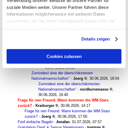
Verwendung unserer Website an unsere Partner für
30.06.2026, 17:25
soziale Medien weiter. Unsere Partner führen diese
Zumindest eine der überschätztesten
Nationalmannschaften"
-
United Sixties
,
Informationen möglicherweise mit weiteren Daten
01.07.2026, 09:12
zusammen, die Sie ihnen bereitgestellt haben oder die
Zumindest eine der überschätztesten
sie im Rahmen Ihrer Nutzung der Dienste gesammelt
Nationalmannschaften"
-
Heidelberg
,
haben. Sie geben Einwilligung zu unseren Cookies, wenn
01.07.2026, 09:43
Details zeigen
Zumindest eine der überschätztesten
Sie unsere Webseite weiterhin nutzen.
Nationalmannschaften"
-
cemetery
grandstand
,
01.07.2026, 16:07
Cookies zulassen
Zumindest eine der überschätztesten
Nationalmannschaften"
-
domlöwe
,
01.07.2026, 23:12
Zumindest eine der überschätztesten
Nationalmannschaften"
-
Joerg
,
30.06.2026, 18:04
Zumindest eine der überschätztesten
Nationalmannschaften"
-
nordkurvenasso
,
30.06.2026, 19:40
Frage für nen Freund: Wann kommen die WM-Stars
zurück?
-
Kraiburger
,
30.06.2026, 14:17
Frage für nen Freund: Wann kommen die WM-Stars
zurück?
-
Joerg
,
30.06.2026, 17:50
Fünf einfache Regeln
-
Amafan
,
01.07.2026, 07:57
Gratulation Dani! & Servus Nagelsmann
-
tomtom
,