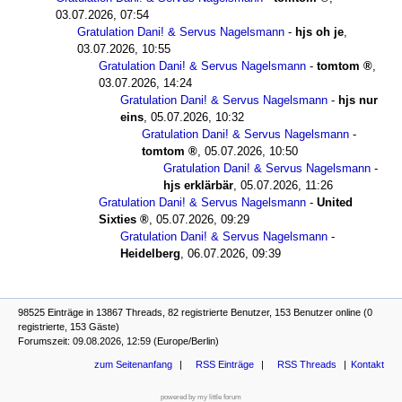
03.07.2026, 07:54
Gratulation Dani! & Servus Nagelsmann
-
hjs oh je
,
03.07.2026, 10:55
Gratulation Dani! & Servus Nagelsmann
-
tomtom
,
03.07.2026, 14:24
Gratulation Dani! & Servus Nagelsmann
-
hjs nur
eins
,
05.07.2026, 10:32
Gratulation Dani! & Servus Nagelsmann
-
tomtom
,
05.07.2026, 10:50
Gratulation Dani! & Servus Nagelsmann
-
hjs erklärbär
,
05.07.2026, 11:26
Gratulation Dani! & Servus Nagelsmann
-
United
Sixties
,
05.07.2026, 09:29
Gratulation Dani! & Servus Nagelsmann
-
Heidelberg
,
06.07.2026, 09:39
98525 Einträge in 13867 Threads, 82 registrierte Benutzer, 153 Benutzer online (0
registrierte, 153 Gäste)
Forumszeit: 09.08.2026, 12:59 (Europe/Berlin)
zum Seitenanfang
RSS Einträge
RSS Threads
Kontakt
powered by my little forum