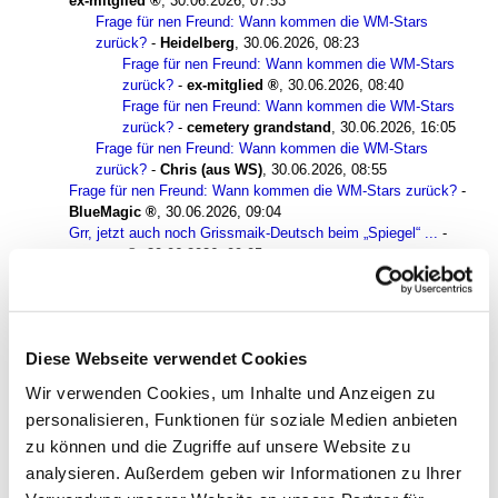
ex-mitglied
,
30.06.2026, 07:53
Frage für nen Freund: Wann kommen die WM-Stars
zurück?
-
Heidelberg
,
30.06.2026, 08:23
Frage für nen Freund: Wann kommen die WM-Stars
zurück?
-
ex-mitglied
,
30.06.2026, 08:40
Frage für nen Freund: Wann kommen die WM-Stars
zurück?
-
cemetery grandstand
,
30.06.2026, 16:05
Frage für nen Freund: Wann kommen die WM-Stars
zurück?
-
Chris (aus WS)
,
30.06.2026, 08:55
Frage für nen Freund: Wann kommen die WM-Stars zurück?
-
BlueMagic
,
30.06.2026, 09:04
Grr, jetzt auch noch Grissmaik-Deutsch beim „Spiegel“ ...
-
tomtom
,
30.06.2026, 09:05
"Eine der schwächsten deutschen Nationalmannschaften"
-
Amafan, The English
,
30.06.2026, 12:00
"Eine der schwächsten deutschen Nationalmannschaften"
-
Kraiburger
,
30.06.2026, 14:16
Diese Webseite verwendet Cookies
Zumindest eine der überschätztesten
Nationalmannschaften"
-
cemetery grandstand
,
Wir verwenden Cookies, um Inhalte und Anzeigen zu
30.06.2026, 16:26
personalisieren, Funktionen für soziale Medien anbieten
Zumindest eine der überschätztesten
Nationalmannschaften"
-
Nik
,
30.06.2026, 16:50
zu können und die Zugriffe auf unsere Website zu
Zumindest eine der überschätztesten
analysieren. Außerdem geben wir Informationen zu Ihrer
Nationalmannschaften"
-
laimerloewe (c)
,