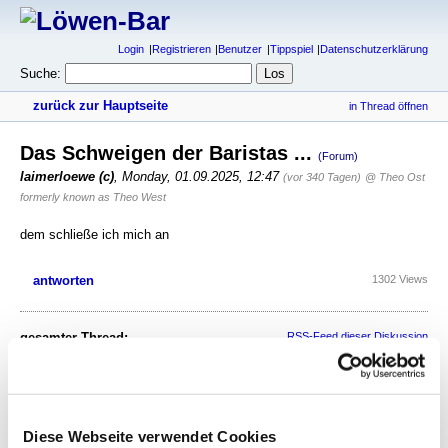
Login
Registrieren
Benutzer
Tippspiel
Datenschutzerklärung
Suche:
zurück zur Hauptseite
in Thread öffnen
Das Schweigen der Baristas ...
(Forum)
laimerloewe (c)
,
Monday, 01.09.2025, 12:47
(vor 340 Tagen)
@ Theo Ost
formerly known as Theo West
dem schließe ich mich an
antworten
1302 Views
gesamter Thread:
RSS-Feed dieser Diskussion
Das Schweigen der Baristas ...
-
tomtom
,
01.09.2025, 09:29
Das Schweigen der Baristas ...
-
hjs berichtend
,
01.09.2025, 10:38
Diese Webseite verwendet Cookies
Das Schweigen der Baristas ...
-
Theo Ost formerly