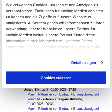
known as Theo West
,
01.09.2025, 11:18
Wir verwenden Cookies, um Inhalte und Anzeigen zu
Das Schweigen der Baristas ...
-
laimerloewe (c)
,
personalisieren, Funktionen für soziale Medien anbieten
01.09.2025, 12:47
zu können und die Zugriffe auf unsere Website zu
Das Schweigen der Baristas ...
-
BlueMagic
,
analysieren. Außerdem geben wir Informationen zu Ihrer
02.09.2025, 00:06
Das Schweigen der Baristas ...
-
Fred
,
Verwendung unserer Website an unsere Partner für
02.09.2025, 07:07
soziale Medien weiter. Unsere Partner führen diese
Das Schweigen der Baristas ...
-
tomtom
,
Informationen möglicherweise mit weiteren Daten
02.09.2025, 07:21
zusammen, die Sie ihnen bereitgestellt haben oder die
Das Schweigen der Baristas ...
-
münchen78
,
01.09.2025, 12:16
sie im Rahmen Ihrer Nutzung der Dienste gesammelt
Das Schweigen der Baristas ...
-
laimerloewe (c)
,
haben. Sie geben Einwilligung zu unseren Cookies, wenn
01.09.2025, 12:50
Details zeigen
Sie unsere Webseite weiterhin nutzen.
Das Schweigen der Baristas ...
-
Nikiforov
,
01.09.2025, 14:10
Marvin Rittmüller von Eintracht Braunschweig soll kommen
-
Cookies zulassen
tomtom
,
01.09.2025, 12:53
Marvin Rittmüller von Eintracht Braunschweig soll kommen
-
United Sixties
,
01.09.2025, 17:55
Marvin Rittmüller von Eintracht Braunschweig soll
kommen
-
erfaren kirkegårdstribune
,
01.09.2025, 20:36
Marvin Rittmüller von Eintracht Braunschweig soll