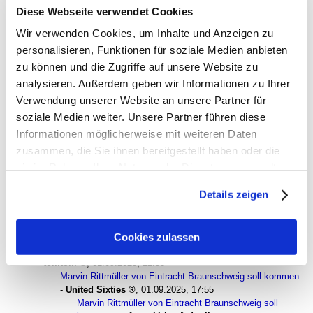
Diese Webseite verwendet Cookies
Das Schweigen der Baristas ...
-
hjs berichtend
,
01.09.2025, 10:38
Wir verwenden Cookies, um Inhalte und Anzeigen zu
Das Schweigen der Baristas ...
-
Theo Ost formerly
personalisieren, Funktionen für soziale Medien anbieten
known as Theo West
,
01.09.2025, 11:18
Das Schweigen der Baristas ...
-
laimerloewe (c)
,
zu können und die Zugriffe auf unsere Website zu
01.09.2025, 12:47
analysieren. Außerdem geben wir Informationen zu Ihrer
Das Schweigen der Baristas ...
-
BlueMagic
,
Verwendung unserer Website an unsere Partner für
02.09.2025, 00:06
soziale Medien weiter. Unsere Partner führen diese
Das Schweigen der Baristas ...
-
Fred
,
02.09.2025, 07:07
Informationen möglicherweise mit weiteren Daten
Das Schweigen der Baristas ...
-
tomtom
,
zusammen, die Sie ihnen bereitgestellt haben oder die
02.09.2025, 07:21
sie im Rahmen Ihrer Nutzung der Dienste gesammelt
Das Schweigen der Baristas ...
-
münchen78
,
haben. Sie geben Einwilligung zu unseren Cookies, wenn
01.09.2025, 12:16
Details zeigen
Das Schweigen der Baristas ...
-
laimerloewe (c)
,
Sie unsere Webseite weiterhin nutzen.
01.09.2025, 12:50
Das Schweigen der Baristas ...
-
Nikiforov
,
Cookies zulassen
01.09.2025, 14:10
Marvin Rittmüller von Eintracht Braunschweig soll kommen
-
tomtom
,
01.09.2025, 12:53
Marvin Rittmüller von Eintracht Braunschweig soll kommen
-
United Sixties
,
01.09.2025, 17:55
Marvin Rittmüller von Eintracht Braunschweig soll