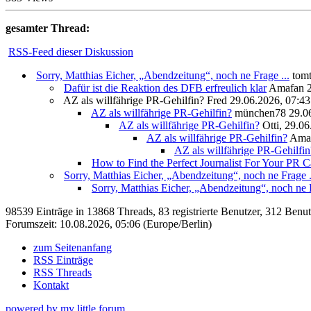
gesamter Thread:
RSS-Feed dieser Diskussion
Sorry, Matthias Eicher, „Abendzeitung“, noch ne Frage ...
tom
Dafür ist die Reaktion des DFB erfreulich klar
Amafan
AZ als willfährige PR-Gehilfin?
Fred
29.06.2026, 07:43
AZ als willfährige PR-Gehilfin?
münchen78
29.0
AZ als willfährige PR-Gehilfin?
Otti,
29.06
AZ als willfährige PR-Gehilfin?
Ama
AZ als willfährige PR-Gehilfin
How to Find the Perfect Journalist For Your PR 
Sorry, Matthias Eicher, „Abendzeitung“, noch ne Frage .
Sorry, Matthias Eicher, „Abendzeitung“, noch ne F
98539 Einträge in 13868 Threads, 83 registrierte Benutzer, 312 Benutze
Forumszeit: 10.08.2026, 05:06 (Europe/Berlin)
zum Seitenanfang
RSS Einträge
RSS Threads
Kontakt
powered by my little forum