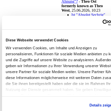
Ahnung"?
-
Theo Ost
formerly known as Theo
West
,
25.06.2026, 10:23
Ist "Absolut Sechzig"
Synonym für "Absolut
keine Ahnung"?
-
Heidelberg
,
25.06.2026, 10:26
Ist "Absolut
Diese Webseite verwendet Cookies
Sechzig"
Synonym für
Wir verwenden Cookies, um Inhalte und Anzeigen zu
"Absolut keine
personalisieren, Funktionen für soziale Medien anbieten zu 
Ahnung"?
-
tomtom
,
und die Zugriffe auf unsere Website zu analysieren. Außerd
25.06.2026,
geben wir Informationen zu Ihrer Verwendung unserer Websi
10:43
unsere Partner für soziale Medien weiter. Unsere Partner fü
Ist
"Absolut
diese Informationen möglicherweise mit weiteren Daten zu
Sechzig"
die Sie ihnen bereitgestellt haben oder die sie im Rahmen Ihr
Synonym
Nutzung der Dienste gesammelt haben. Sie geben Einwilligu
für
"Absolut
unseren Cookies, wenn Sie unsere Webseite weiterhin nutze
keine
Ahnung"?
Details zeig
-