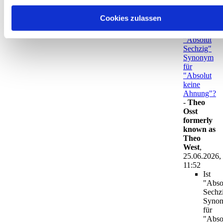
Heidelberg
,
25.06.2026,
Cookies zulassen
10:59
Ist
"Absolut
Sechzig"
Synonym
für
"Absolut
keine
Ahnung"?
-
Theo
Osst
formerly
known as
Theo
West
,
25.06.2026,
11:52
Ist
"Abso
Sechz
Syno
für
"Abso