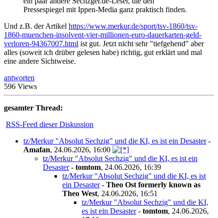
ein paar andere Sechzger.de-Leser, die den
Pressespiegel mit Ippen-Media ganz praktisch finden.
Und z.B. der Artikel
https://www.merkur.de/sport/tsv-1860/tsv-
1860-muenchen-insolvent-vier-millionen-euro-dauerkarten-geld-
verloren-94367007.html
ist gut. Jetzt nicht sehr "tiefgehend" aber
alles (soweit ich drüber gelesen habe) richtig, gut erklärt und mal
eine andere Sichtweise.
antworten
596 Views
gesamter Thread:
RSS-Feed dieser Diskussion
tz/Merkur "Absolut Sechzig" und die KI, es ist ein Desaster
-
Amafan
,
24.06.2026, 16:00
tz/Merkur "Absolut Sechzig" und die KI, es ist ein
Desaster
-
tomtom
,
24.06.2026, 16:39
tz/Merkur "Absolut Sechzig" und die KI, es ist
ein Desaster
-
Theo Ost formerly known as
Theo West
,
24.06.2026, 16:51
tz/Merkur "Absolut Sechzig" und die KI,
es ist ein Desaster
-
tomtom
,
24.06.2026,