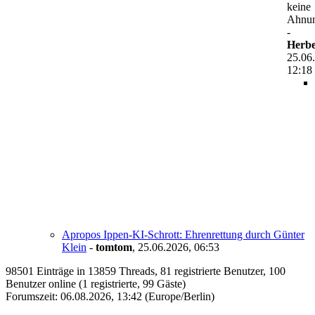
keine
Ahnu
-
Herbe
25.06
12:18
Apropos Ippen-KI-Schrott: Ehrenrettung durch Günter
Klein
-
tomtom
,
25.06.2026, 06:53
98501 Einträge in 13859 Threads, 81 registrierte Benutzer, 100
Benutzer online (1 registrierte, 99 Gäste)
Forumszeit: 06.08.2026, 13:42 (Europe/Berlin)