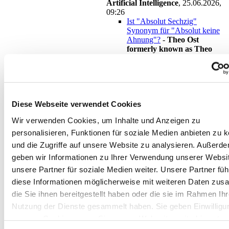
Artificial Intelligence
,
25.06.2026,
09:26
Ist "Absolut Sechzig"
Synonym für "Absolut keine
Ahnung"?
-
Theo Ost
formerly known as Theo
West
,
25.06.2026, 10:23
Ist "Absolut Sechzig"
Synonym für "Absolut
keine Ahnung"?
-
Heidelberg
,
25.06.2026, 10:26
Diese Webseite verwendet Cookies
Ist "Absolut
Wir verwenden Cookies, um Inhalte und Anzeigen zu
Sechzig"
Synonym für
personalisieren, Funktionen für soziale Medien anbieten zu 
"Absolut keine
und die Zugriffe auf unsere Website zu analysieren. Außerd
Ahnung"?
-
geben wir Informationen zu Ihrer Verwendung unserer Websi
tomtom
,
25.06.2026,
unsere Partner für soziale Medien weiter. Unsere Partner fü
10:43
diese Informationen möglicherweise mit weiteren Daten zu
Ist
die Sie ihnen bereitgestellt haben oder die sie im Rahmen Ihr
"Absolut
Sechzig"
Nutzung der Dienste gesammelt haben. Sie geben Einwilligu
Synonym
unseren Cookies, wenn Sie unsere Webseite weiterhin nutze
für