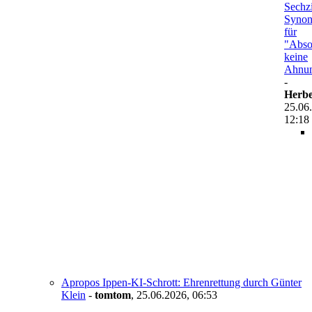
Sechz
Syno
für
"Abso
keine
Ahnu
-
Herbe
25.06
12:18
Apropos Ippen-KI-Schrott: Ehrenrettung durch Günter
Klein
-
tomtom
,
25.06.2026, 06:53