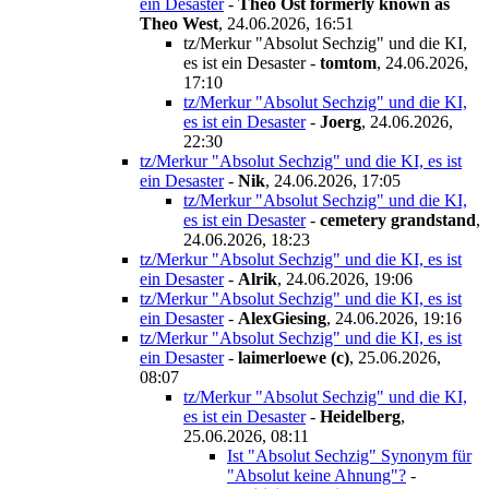
ein Desaster
-
Theo Ost formerly known as
Theo West
,
24.06.2026, 16:51
tz/Merkur "Absolut Sechzig" und die KI,
es ist ein Desaster
-
tomtom
,
24.06.2026,
17:10
tz/Merkur "Absolut Sechzig" und die KI,
es ist ein Desaster
-
Joerg
,
24.06.2026,
22:30
tz/Merkur "Absolut Sechzig" und die KI, es ist
ein Desaster
-
Nik
,
24.06.2026, 17:05
tz/Merkur "Absolut Sechzig" und die KI,
es ist ein Desaster
-
cemetery grandstand
,
24.06.2026, 18:23
tz/Merkur "Absolut Sechzig" und die KI, es ist
ein Desaster
-
Alrik
,
24.06.2026, 19:06
tz/Merkur "Absolut Sechzig" und die KI, es ist
ein Desaster
-
AlexGiesing
,
24.06.2026, 19:16
tz/Merkur "Absolut Sechzig" und die KI, es ist
ein Desaster
-
laimerloewe (c)
,
25.06.2026,
08:07
tz/Merkur "Absolut Sechzig" und die KI,
es ist ein Desaster
-
Heidelberg
,
25.06.2026, 08:11
Ist "Absolut Sechzig" Synonym für
"Absolut keine Ahnung"?
-