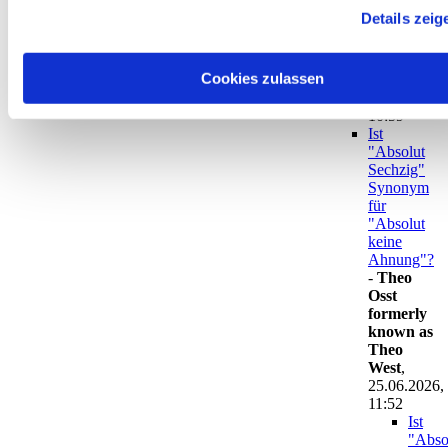
"Absolut
Details zeig
keine
Ahnung"?
-
Cookies zulassen
Heidelberg
,
25.06.2026,
10:59
Ist
"Absolut
Sechzig"
Synonym
für
"Absolut
keine
Ahnung"?
-
Theo
Osst
formerly
known as
Theo
West
,
25.06.2026,
11:52
Ist
"Abso