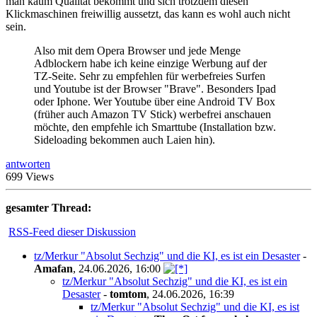
man kaum Qualität bekommt und sich trotzdem diesen
Klickmaschinen freiwillig aussetzt, das kann es wohl auch nicht
sein.
Also mit dem Opera Browser und jede Menge
Adblockern habe ich keine einzige Werbung auf der
TZ-Seite. Sehr zu empfehlen für werbefreies Surfen
und Youtube ist der Browser "Brave". Besonders Ipad
oder Iphone. Wer Youtube über eine Android TV Box
(früher auch Amazon TV Stick) werbefrei anschauen
möchte, den empfehle ich Smarttube (Installation bzw.
Sideloading bekommen auch Laien hin).
antworten
699 Views
gesamter Thread:
RSS-Feed dieser Diskussion
tz/Merkur "Absolut Sechzig" und die KI, es ist ein Desaster
-
Amafan
,
24.06.2026, 16:00
tz/Merkur "Absolut Sechzig" und die KI, es ist ein
Desaster
-
tomtom
,
24.06.2026, 16:39
tz/Merkur "Absolut Sechzig" und die KI, es ist