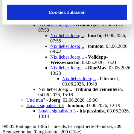
cementerio
,
03.06.2026, 01:46
der wahre Grund…
-
ex-mitglied
,
Cookies zulassen
03.06.2026, 20:56
Nix lieber Joerg...
-
tomtom
,
03.06.2026, 07:26
Nix lieber Joerg...
-
Kraiburger
,
03.06.2026,
07:50
Nix lieber Joerg...
-
buschi
,
03.06.2026,
07:55
Nix lieber Joerg...
-
tomtom
,
03.06.2026,
08:42
Nix lieber Joerg...
-
Volldepp-
Weisswuaschd
,
03.06.2026, 10:21
Nix lieber Joerg...
-
BlueMav
,
03.06.2026,
10:23
Nix lieber Joerg...
-
Chronist
,
03.06.2026, 10:48
Nix lieber Joerg...
-
tribuna del cementerio
,
04.06.2026, 15:18
Und nun?
-
Joerg
,
02.06.2026, 19:06
Ismaik signalisiert 3
-
tomtom
,
03.06.2026, 12:19
Ismaik signalisiert 3
-
hjs pessimist
,
03.06.2026,
13:14
98505 Einträge in 13861 Threads, 81 registrierte Benutzer, 209
Benutzer online (0 registrierte, 209 Gäste)