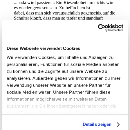
...nada wird passieren. Ein Riesenbohei um nichts wird
es wieder gewesen sein. Zu befürchten ist
dabei, dass man sich voraussichtlich gegenseitig auf die
Schulter klopft, dass man so tapfer und standhaft
geblieben ist, dass sich aber gleichzeitig am Status Quo
überhaupt nichts ändert.
Na, da würde ich mal sagen, dass meine Vorhersage eher für die
Tonne war. Ich hoffe mal, dass ich wenigstens auch bei dem zweiten
Diese Webseite verwendet Cookies
Teil meiner Einschätzung vollkommen falsch liege. Das muss sich
aber noch bestätigen.
Wir verwenden Cookies, um Inhalte und Anzeigen zu
antworten
personalisieren, Funktionen für soziale Medien anbieten
351 Views
zu können und die Zugriffe auf unsere Website zu
analysieren. Außerdem geben wir Informationen zu Ihrer
gesamter Thread:
Verwendung unserer Website an unsere Partner für
RSS-Feed dieser Diskussion
soziale Medien weiter. Unsere Partner führen diese
Informationen möglicherweise mit weiteren Daten
Und nun?
-
Joerg
,
02.06.2026, 16:23
zusammen, die Sie ihnen bereitgestellt haben oder die
Nix lieber Joerg...
-
tribuna del cementerio
,
02.06.2026, 17:23
sie im Rahmen Ihrer Nutzung der Dienste gesammelt
der wahre Grund…
-
ex-mitglied
,
02.06.2026,
haben. Sie geben Einwilligung zu unseren Cookies, wenn
18:05
Details zeigen
Sie unsere Webseite weiterhin nutzen.
der wahre Grund…
-
tribuna del