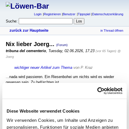
Login
Registrieren
Benutzer
Tippspiel
Datenschutzerklärung
Suche:
zurück zur Hauptseite
in Thread öffnen
Nix lieber Joerg...
(Forum)
tribuna del cementerio
,
Tuesday, 02.06.2026, 17:23
(vor 65 Tagen)
@
Joerg
wichtiger neuer Artikel zum Thema
von P. Kraz
...nada wird passieren. Ein Riesenbohei um nichts wird es wieder
gewesen sein. Zu befürchten ist
dabei, dass man sich voraussichtlich gegenseitig auf die Schulter
klopft, dass man so tapfer und standhaft geblieben ist, dass sich aber
gleichzeitig am Status Quo überhaupt nichts ändert.
Diese Webseite verwendet Cookies
antworten
592 Views
Wir verwenden Cookies, um Inhalte und Anzeigen zu
personalisieren, Funktionen für soziale Medien anbieten
gesamter Thread:
RSS-Feed dieser Diskussion