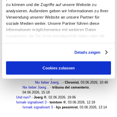
zu können und die Zugriffe auf unsere Website zu
Und nun?
-
Joerg
,
02.06.2026, 16:23
analysieren. Außerdem geben wir Informationen zu Ihrer
Nix lieber Joerg...
-
tribuna del cementerio
,
Verwendung unserer Website an unsere Partner für
02.06.2026, 17:23
der wahre Grund…
-
ex-mitglied
,
02.06.2026, 18:05
soziale Medien weiter. Unsere Partner führen diese
der wahre Grund…
-
tribuna del cementerio
,
Informationen möglicherweise mit weiteren Daten
03.06.2026, 01:46
zusammen, die Sie ihnen bereitgestellt haben oder die
der wahre Grund…
-
ex-mitglied
,
sie im Rahmen Ihrer Nutzung der Dienste gesammelt
03.06.2026, 20:56
Nix lieber Joerg...
-
tomtom
,
03.06.2026, 07:26
haben. Sie geben Einwilligung zu unseren Cookies, wenn
Details zeigen
Nix lieber Joerg...
-
Kraiburger
,
03.06.2026, 07:50
Sie unsere Webseite weiterhin nutzen.
Nix lieber Joerg...
-
buschi
,
03.06.2026, 07:55
Nix lieber Joerg...
-
tomtom
,
03.06.2026, 08:42
Nix lieber Joerg...
-
Volldepp-Weisswuaschd
,
Cookies zulassen
03.06.2026, 10:21
Nix lieber Joerg...
-
BlueMav
,
03.06.2026, 10:23
Nix lieber Joerg...
-
Chronist
,
03.06.2026, 10:48
Nix lieber Joerg...
-
tribuna del cementerio
,
04.06.2026, 15:18
Und nun?
-
Joerg
,
02.06.2026, 19:06
Ismaik signalisiert 3
-
tomtom
,
03.06.2026, 12:19
Ismaik signalisiert 3
-
hjs pessimist
,
03.06.2026, 13:14