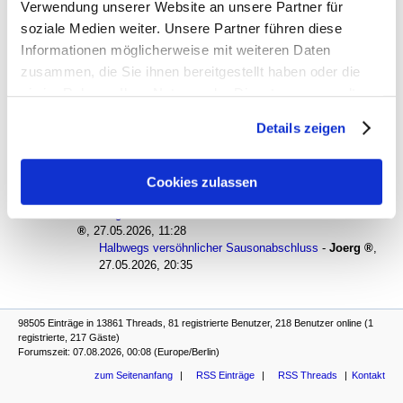
Verwendung unserer Website an unsere Partner für
soziale Medien weiter. Unsere Partner führen diese
antworten
314 Views
Informationen möglicherweise mit weiteren Daten
zusammen, die Sie ihnen bereitgestellt haben oder die
gesamter Thread:
RSS-Feed dieser Diskussion
sie im Rahmen Ihrer Nutzung der Dienste gesammelt
Halbwegs versöhnlicher Sausonabschluss
-
nordkurvenasso
haben. Sie geben Einwilligung zu unseren Cookies, wenn
Details zeigen
,
26.05.2026, 13:55
Sie unsere Webseite weiterhin nutzen.
Halbwegs versöhnlicher Sausonabschluss
-
BlueMagic
,
27.05.2026, 01:14
Halbwegs versöhnlicher Sausonabschluss
-
Cookies zulassen
nordkurvenasso
,
27.05.2026, 10:33
Halbwegs versöhnlicher Sausonabschluss
-
United Sixties
,
27.05.2026, 11:28
Halbwegs versöhnlicher Sausonabschluss
-
Joerg
,
27.05.2026, 20:35
98505 Einträge in 13861 Threads, 81 registrierte Benutzer, 218 Benutzer online (1
registrierte, 217 Gäste)
Forumszeit: 07.08.2026, 00:08 (Europe/Berlin)
zum Seitenanfang
RSS Einträge
RSS Threads
Kontakt