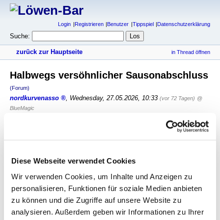
Login
Registrieren
Benutzer
Tippspiel
Datenschutzerklärung
Suche:
zurück zur Hauptseite
in Thread öffnen
Halbwegs versöhnlicher Sausonabschluss
(Forum)
nordkurvenasso
,
Wednesday, 27.05.2026, 10:33
(vor 72 Tagen)
@
BlueMagic
Ist Paderboring wirklich besser?
Die gehören doch auch nicht in die 1.Liga.
Da war's doch eigentlich völlig wurscht, wer gewinnt.
Trotzdem wünsche ich mir für Wolfsburg das Uerdingen-
Diese Webseite verwendet Cookies
Schicksal.
Wir verwenden Cookies, um Inhalte und Anzeigen zu
Voellig richtig
personalisieren, Funktionen für soziale Medien anbieten
Es war aber einfach wichtig, dass Wolfsburg runter geht
zu können und die Zugriffe auf unsere Website zu
Jetzt hoffe ich auf den zweiten Schritt, naemlich dass VW aufhoert,
analysieren. Außerdem geben wir Informationen zu Ihrer
dieses Konstrukt weiter mit Millionen zu fluten