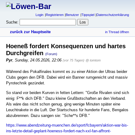
Login
Registrieren
Benutzer
Tippspiel
Datenschutzerklärung
Suche:
zurück zur Hauptseite
in Thread öffnen
Hoeneß fordert Konsequenzen und hartes
Durchgreifen
(Forum)
Pyr
,
Sunday, 24.05.2026, 22:06
(vor 75 Tagen)
@ tomtom
Während des Pokalfinales kommt es zu einer Aktion der Ultras beider
Clubs gegen den DFB. Dabei wird ein Banner rumgereicht und massiv
Pyrotechnik gezündet.
So stand vor beiden Kurven in fetten Lettern: "Große Rivalen sind sich
einig: F**k dich DFB." Dazu kleine Grußbotschaften an den Verband.
Als wäre das nicht schon genug, ging wenige Minuten später eine
Leuchtrakete in die Luft. Der Startschuss für hunderte Fans, Bengalos
abzubrennen. Dazu sangen sie: "Sche**s DFB."
https://www.abendzeitung-muenchen.de/sport/fcbayern/aktion-war-bis-
ins-letzte-detail-geplant-hoeness-fordert-nach-xxl-fan-affront-