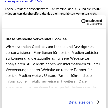
konsequenzen-art-1133529
Hoeneß fordert Konsequenzen: "Die Vereine, der DFB und die Politik
müssen hart durchgreifen, damit so ein unerhörtes Verhalten nicht
wieder vorkommt."
antworten
636 Views
Diese Webseite verwendet Cookies
gesamter Thread:
RSS-Feed dieser Diskussion
Wir verwenden Cookies, um Inhalte und Anzeigen zu
Wieder mal am Nullpunkt angekommen
-
tomtom
,
personalisieren, Funktionen für soziale Medien anbieten
24.05.2026, 08:31
zu können und die Zugriffe auf unsere Website zu
VfB chancenlos, TSV charakterlos
-
Amafan
,
analysieren. Außerdem geben wir Informationen zu Ihrer
24.05.2026, 09:28
Wieder mal am Nullpunkt angekommen
-
United Sixties
,
Verwendung unserer Website an unsere Partner für
24.05.2026, 09:50
soziale Medien weiter. Unsere Partner führen diese
Abzuratendes Ablenkungsprogramm
-
hjs desperat
,
Informationen möglicherweise mit weiteren Daten
24.05.2026, 09:54
zusammen, die Sie ihnen bereitgestellt haben oder die
Abzuratendes Ablenkungsprogramm
-
BlueMav
,
24.05.2026, 10:25
sie im Rahmen Ihrer Nutzung der Dienste gesammelt
Aber halt
-
hjs naja
,
24.05.2026, 17:43
haben. Sie geben Einwilligung zu unseren Cookies, wenn
Aber halt
-
hjs nachtragend
,
24.05.2026, 17:44
Details zeigen
Sie unsere Webseite weiterhin nutzen.
Aber halt
-
Nikiforov
,
25.05.2026, 00:00