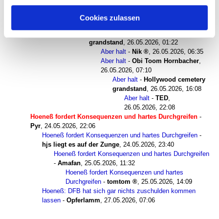
Aber halt
-
Frauenbeauftragte
,
25.05.2026, 00:08
Cookies zulassen
Aber halt
-
lustiger_hans
,
25.05.2026, 16:49
Aber halt
-
Hollywood cemetery
grandstand
,
26.05.2026, 01:22
Aber halt
-
Nik
,
26.05.2026, 06:35
Aber halt
-
Obi Toom Hornbacher
,
26.05.2026, 07:10
Aber halt
-
Hollywood cemetery
grandstand
,
26.05.2026, 16:08
Aber halt
-
TED
,
26.05.2026, 22:08
Hoeneß fordert Konsequenzen und hartes Durchgreifen
-
Pyr
,
24.05.2026, 22:06
Hoeneß fordert Konsequenzen und hartes Durchgreifen
-
hjs liegt es auf der Zunge
,
24.05.2026, 23:40
Hoeneß fordert Konsequenzen und hartes Durchgreifen
-
Amafan
,
25.05.2026, 11:32
Hoeneß fordert Konsequenzen und hartes
Durchgreifen
-
tomtom
,
25.05.2026, 14:09
Hoeneß: DFB hat sich gar nichts zuschulden kommen
lassen
-
Opferlamm
,
27.05.2026, 07:06