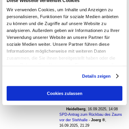
Diese Webseite verwendet Cookies
SPD-Antrag zum Rückbau des Zauns vor
Wir verwenden Cookies, um Inhalte und Anzeigen zu
der Stehhalle
-
Rosenheimer Löwe
,
16.09.2025, 12:01
personalisieren, Funktionen für soziale Medien anbieten
SPD-Antrag zum Rückbau des Zauns vor der
zu können und die Zugriffe auf unsere Website zu
Stehhalle
-
United Sixties
,
16.09.2025, 12:48
analysieren. Außerdem geben wir Informationen zu Ihrer
SPD-Antrag zum Rückbau des Zauns vor der
Verwendung unserer Website an unsere Partner für
Stehhalle
-
hjs naja
,
16.09.2025, 12:57
SPD-Antrag zum Rückbau des Zauns vor
soziale Medien weiter. Unsere Partner führen diese
der Stehhalle
-
tomtom
,
Informationen möglicherweise mit weiteren Daten
16.09.2025, 13:25
zusammen, die Sie ihnen bereitgestellt haben oder die
SPD-Antrag zum Rückbau des Zauns vor
sie im Rahmen Ihrer Nutzung der Dienste gesammelt
der Stehhalle
-
United Sixties
,
16.09.2025, 13:39
haben. Sie geben Einwilligung zu unseren Cookies, wenn
Details zeigen
SPD-Antrag zum Rückbau des Zauns
Sie unsere Webseite weiterhin nutzen.
vor der Stehhalle
-
hjs
medienquatsch mit soße
,
16.09.2025, 13:48
Cookies zulassen
SPD-Antrag zum Rückbau des
Zauns vor der Stehhalle
-
Heidelberg
,
16.09.2025, 14:08
SPD-Antrag zum Rückbau des Zauns
vor der Stehhalle
-
Joerg
,
16.09.2025, 21:29