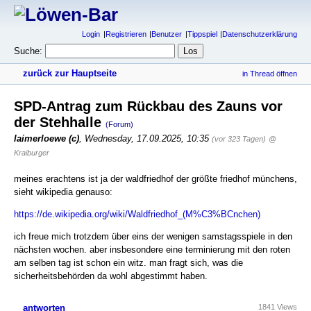
Login
Registrieren
Benutzer
Tippspiel
Datenschutzerklärung
Suche:
zurück zur Hauptseite
in Thread öffnen
SPD-Antrag zum Rückbau des Zauns vor
der Stehhalle
(Forum)
laimerloewe (c)
,
Wednesday, 17.09.2025, 10:35
(vor 323 Tagen)
@
Kraiburger
meines erachtens ist ja der waldfriedhof der größte friedhof münchens,
sieht wikipedia genauso:
https://de.wikipedia.org/wiki/Waldfriedhof_(M%C3%BCnchen)
ich freue mich trotzdem über eins der wenigen samstagsspiele in den
nächsten wochen. aber insbesondere eine terminierung mit den roten
am selben tag ist schon ein witz. man fragt sich, was die
sicherheitsbehörden da wohl abgestimmt haben.
antworten
1841 Views