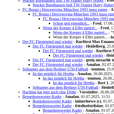
Wacker Burghausen holt TW-Trainer Harry Huber
-
Pre
Wacker Burghausen holt TW-Trainer Harry Huber
FC Bosna i Hercegovina München 1993 muss runter
-
A
FC Bosna i Hercegovina München 1993 muss runt
FC Bosna i Hercegovina München 1993 mus
Schon geil eigentlich...
-
Fred
,
17.06.
Wenn der Keeper 4 Elfer pariert...
-
Fred
,
1
Wenn der Keeper 4 Elfer pariert...
-
"
Wenn der Keeper 4 Elfer pariert...
-
l
Der FC Fürstenried mal wieder
-
Kurfürst Max Emanu
Der FC Fürstenried mal wieder
-
Heidelberg
,
25.0
Der FC Fürstenried mal wieder
-
Kurfürst
Der FC Fürstenried mal wieder
-
Heid
Der FC Fürstenried mal wieder
-
geniş mezarlık 
Der FC Fürstenried mal wieder
-
Amafan
,
02.07.
Seltsames aus dem Berliner Ü50-Fußball
-
tomtom
,
25.0
Ist das peinlich für Hertha
-
Amafan
,
26.06.2025,
Ist das peinlich für Hertha
-
tomtom
,
26.06.
Ist das peinlich für Hertha
-
Bert 1
,
26
Seltsames aus dem Berliner Ü50-Fußball
-
Heidel
Haching hat jetzt auch eine Dritte
-
Vorstädter
,
26.06.20
Bemerkenswerter Kader
-
Amafan
,
01.07.2025, 11:51
Bemerkenswerter Kader
-
laimerloewe (c)
,
01.07.
Bemerkenswerter Kader
-
friedhofstribüne
,
01.07
Bemerkenswerter Kader
-
Amafan
,
01.07.2