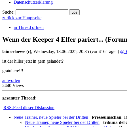
Datenschutzerklärung
Suche:
zurück zur Hauptseite
in Thread öffnen
Wenn der Keeper 4 Elfer pariert...
(Forum
laimerloewe (c)
,
Wednesday, 18.06.2025, 20:35
(vor 416 Tagen)
@ F
ist der hiller jetzt in gern gelandet?
gratuliere!!!
antworten
2440 Views
gesamter Thread:
RSS-Feed dieser Diskussion
Neue Trainer, neue Spieler bei der Dritten
-
Presseumschau
,
1
Neue Trainer, neue Spieler bei der Dritten
-
tribuna del 