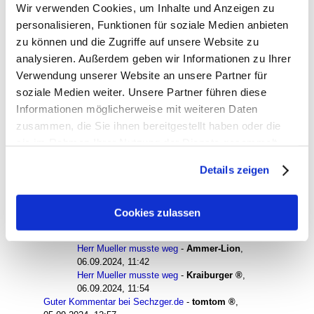
Wir verwenden Cookies, um Inhalte und Anzeigen zu
West
,
05.09.2024, 09:50
Herr Mueller musste weg
-
personalisieren, Funktionen für soziale Medien anbieten
Heidelberg
,
06.09.2024, 08:16
zu können und die Zugriffe auf unsere Website zu
Herr Mueller musste weg
-
Kraiburger
,
05.09.2024, 11:11
analysieren. Außerdem geben wir Informationen zu Ihrer
Herr Mueller musste weg
-
tomtom
,
05.09.2024, 11:19
Verwendung unserer Website an unsere Partner für
Herr Mueller musste weg
-
Kraiburger
,
05.09.2024, 11:31
soziale Medien weiter. Unsere Partner führen diese
Herr Mueller musste weg
-
tomtom
,
Informationen möglicherweise mit weiteren Daten
05.09.2024, 11:47
zusammen, die Sie ihnen bereitgestellt haben oder die
Herr Mueller musste weg
-
laimerloewe (c)
,
05.09.2024, 11:24
sie im Rahmen Ihrer Nutzung der Dienste gesammelt
Herr Mueller musste weg
-
friedhofstribüne
,
haben. Sie geben Einwilligung zu unseren Cookies, wenn
05.09.2024, 11:44
Details zeigen
Sie unsere Webseite weiterhin nutzen.
Herr Mueller musste weg
-
lustiger_hans
,
05.09.2024, 12:30
Herr Mueller musste weg
-
PEC.
,
05.09.2024, 12:28
Cookies zulassen
Herr Mueller musste weg
-
tomtom
,
05.09.2024, 12:46
Herr Mueller musste weg
-
domlöwe
,
05.09.2024, 14:02
Herr Mueller musste weg
-
Ammer-Lion
,
06.09.2024, 11:42
Herr Mueller musste weg
-
Kraiburger
,
06.09.2024, 11:54
Guter Kommentar bei Sechzger.de
-
tomtom
,