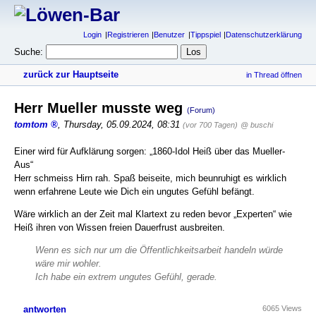
Login
Registrieren
Benutzer
Tippspiel
Datenschutzerklärung
Suche:
zurück zur Hauptseite
in Thread öffnen
Herr Mueller musste weg
(Forum)
tomtom
,
Thursday, 05.09.2024, 08:31
(vor 700 Tagen)
@ buschi
Einer wird für Aufklärung sorgen: „1860-Idol Heiß über das Mueller-
Aus“
Herr schmeiss Hirn rah. Spaß beiseite, mich beunruhigt es wirklich
wenn erfahrene Leute wie Dich ein ungutes Gefühl befängt.
Wäre wirklich an der Zeit mal Klartext zu reden bevor „Experten“ wie
Heiß ihren von Wissen freien Dauerfrust ausbreiten.
Wenn es sich nur um die Öffentlichkeitsarbeit handeln würde
wäre mir wohler.
Ich habe ein extrem ungutes Gefühl, gerade.
antworten
6065 Views