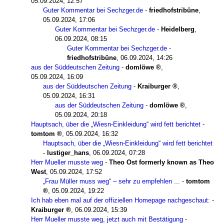
05.09.2024, 12:57
Guter Kommentar bei Sechzger.de
-
friedhofstribüne
,
05.09.2024, 17:06
Guter Kommentar bei Sechzger.de
-
Heidelberg
,
06.09.2024, 08:15
Guter Kommentar bei Sechzger.de
-
friedhofstribüne
,
06.09.2024, 14:26
aus der Süddeutschen Zeitung
-
domlöwe
,
05.09.2024, 16:09
aus der Süddeutschen Zeitung
-
Kraiburger
,
05.09.2024, 16:31
aus der Süddeutschen Zeitung
-
domlöwe
,
05.09.2024, 20:18
Hauptsach, über die „Wiesn-Einkleidung“ wird fett berichtet
-
tomtom
,
05.09.2024, 16:32
Hauptsach, über die „Wiesn-Einkleidung“ wird fett berichtet
-
lustiger_hans
,
06.09.2024, 07:28
Herr Mueller musste weg
-
Theo Ost formerly known as Theo
West
,
05.09.2024, 17:52
„Frau Müller muss weg“ – sehr zu empfehlen ...
-
tomtom
,
05.09.2024, 19:22
Ich hab eben mal auf der offiziellen Homepage nachgeschaut:
-
Kraiburger
,
06.09.2024, 15:39
Herr Mueller musste weg, jetzt auch mit Bestätigung
-