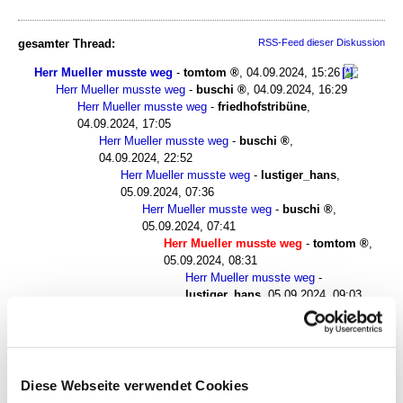
gesamter Thread:
RSS-Feed dieser Diskussion
Herr Mueller musste weg
-
tomtom
,
04.09.2024, 15:26
Herr Mueller musste weg
-
buschi
,
04.09.2024, 16:29
Herr Mueller musste weg
-
friedhofstribüne
,
04.09.2024, 17:05
Herr Mueller musste weg
-
buschi
,
04.09.2024, 22:52
Herr Mueller musste weg
-
lustiger_hans
,
05.09.2024, 07:36
Herr Mueller musste weg
-
buschi
,
05.09.2024, 07:41
Herr Mueller musste weg
-
tomtom
,
05.09.2024, 08:31
Herr Mueller musste weg
-
lustiger_hans
,
05.09.2024, 09:03
Herr Mueller musste weg
-
laimerloewe
(c)
,
05.09.2024, 09:10
Herr Mueller musste weg
-
Chris (aus
WS)
,
05.09.2024, 09:35
Herr Mueller musste weg
-
Theo
Diese Webseite verwendet Cookies
Ost formerly known as Theo