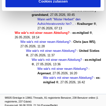
Cookies zulassen
26.05.2026, 21:18
Wann wirft "Mister Herbert" den
Aufsichtsratsvorsitz hin?...
-
morbid cemetery
grandstand
,
27.05.2026, 00:45
Wann wirft "Mister Herbert" den
Aufsichtsratsvorsitz hin?...
-
Kraiburger
,
27.05.2026, 07:13
Wie wär's mit einer neuen Abteilung?
-
ex-mitglied
,
26.05.2026, 18:14
Wie wär's mit einer neuen Abteilung?
-
Chris (aus WS)
,
27.05.2026, 11:28
Wie wär's mit einer neuen Abteilung?
-
United Sixties
,
27.05.2026, 11:37
Wie wär's mit einer neuen Abteilung?
-
ex-mitglied
,
27.05.2026, 13:36
Wie wär's mit einer neuen Abteilung?
-
Argenaut
,
27.05.2026, 16:20
Wie wär's mit einer neuen Abteilung?
-
ex-
mitglied
,
27.05.2026, 16:42
98505 Einträge in 13861 Threads, 81 registrierte Benutzer, 238 Benutzer online (1
registrierte, 237 Gäste)
Forumszeit: 06.08.2026, 21:24 (Europe/Berlin)