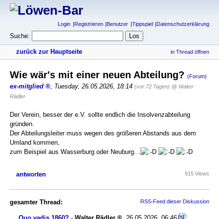
Login
Registrieren
Benutzer
Tippspiel
Datenschutzerklärung
Suche:
zurück zur Hauptseite
in Thread öffnen
Wie wär's mit einer neuen Abteilung?
(Forum)
ex-mitglied
,
Tuesday, 26.05.2026, 18:14
(vor 72 Tagen)
@ Walter
Rädler
Der Verein, besser der e.V. sollte endlich die Insolvenzabteilung
gründen.
Der Abteilungsleiter muss wegen des größeren Abstands aus dem
Umland kommen,
zum Beispiel aus Wasserburg oder Neuburg…
antworten
915 Views
gesamter Thread:
RSS-Feed dieser Diskussion
Quo vadis 1860?
-
Walter Rädler
,
26.05.2026, 06:46