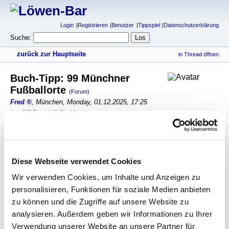
Login
Registrieren
Benutzer
Tippspiel
Datenschutzerklärung
Suche:
zurück zur Hauptseite
in Thread öffnen
Buch-Tipp: 99 Münchner
Fußballorte
(Forum)
Fred
,
München
,
Monday, 01.12.2025, 17:25
(vor 248 Tagen)
@ BlueMagic
Hab auf meinen Wunschzettel geschrieben.
--
Sechzig München gibt's nur in Giasing!
Diese Webseite verwendet Cookies
antworten
749 Views
Wir verwenden Cookies, um Inhalte und Anzeigen zu
personalisieren, Funktionen für soziale Medien anbieten
zu können und die Zugriffe auf unsere Website zu
gesamter Thread:
RSS-Feed dieser Diskussion
analysieren. Außerdem geben wir Informationen zu Ihrer
Buch-Tipp: 99 Münchner Fußballorte
-
tomtom
,
Verwendung unserer Website an unsere Partner für