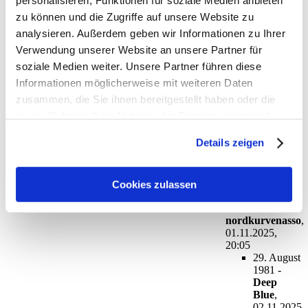
personalisieren, Funktionen für soziale Medien anbieten
Ruhe bitte am Spieltag!
-
Chronist
,
zu können und die Zugriffe auf unsere Website zu
01.11.2025, 13:04
analysieren. Außerdem geben wir Informationen zu Ihrer
Ruhe bitte am Spieltag!
-
McManus
,
01.11.2025, 22:59
Verwendung unserer Website an unsere Partner für
Ruhe bitte am Spieltag!
soziale Medien weiter. Unsere Partner führen diese
-
Chronist
,
02.11.2025,
Informationen möglicherweise mit weiteren Daten
12:18
Ruhe bitte am Spieltag!
-
Deep
zusammen, die Sie ihnen bereitgestellt haben oder die
Blue
,
01.11.2025, 17:07
sie im Rahmen Ihrer Nutzung der Dienste gesammelt
Ruhe bitte am Spieltag!
-
haben. Sie geben Einwilligung zu unseren Cookies, wenn
BlueMagic
,
01.11.2025,
Details zeigen
18:53
Sie unsere Webseite weiterhin nutzen.
29. August 1981
-
buschi
,
01.11.2025,
19:46
Cookies zulassen
29. August 1981
-
nordkurvenasso
,
01.11.2025,
20:05
29. August
1981
-
Deep
Blue
,
02.11.2025,