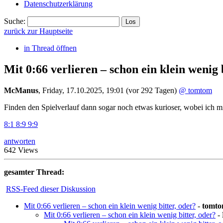
Datenschutzerklärung
Suche:
zurück zur Hauptseite
in Thread öffnen
Mit 0:66 verlieren – schon ein klein wenig 
McManus
,
Friday, 17.10.2025, 19:01
(vor 292 Tagen)
@ tomtom
Finden den Spielverlauf dann sogar noch etwas kurioser, wobei ich 
8:1 8:9 9:9
antworten
642 Views
gesamter Thread:
RSS-Feed dieser Diskussion
Mit 0:66 verlieren – schon ein klein wenig bitter, oder?
-
tomt
Mit 0:66 verlieren – schon ein klein wenig bitter, oder?
-