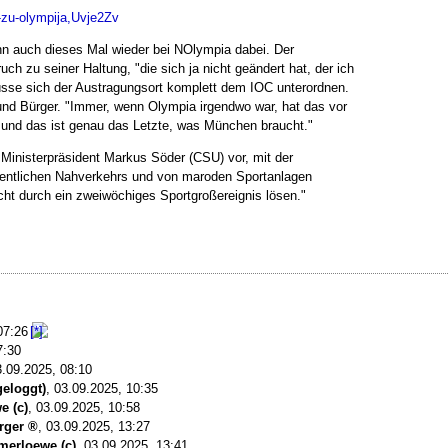
-zu-olympija,Uvje2Zv
nn auch dieses Mal wieder bei NOlympia dabei. Der
uch zu seiner Haltung, "die sich ja nicht geändert hat, der ich
müsse sich der Austragungsort komplett dem IOC unterordnen.
nd Bürger. "Immer, wenn Olympia irgendwo war, hat das vor
 und das ist genau das Letzte, was München braucht."
Ministerpräsident Markus Söder (CSU) vor, mit der
ntlichen Nahverkehrs und von maroden Sportanlagen
cht durch ein zweiwöchiges Sportgroßereignis lösen."
 07:26
7:30
3.09.2025, 08:10
geloggt)
,
03.09.2025, 10:35
e (c)
,
03.09.2025, 10:58
rger
,
03.09.2025, 13:27
imerloewe (c)
,
03.09.2025, 13:41