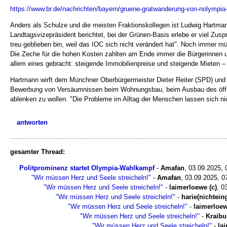
https://www.br.de/nachrichten/bayern/gruene-gratwanderung-von-nolympia
Anders als Schulze und die meisten Fraktionskollegen ist Ludwig Hartma
Landtagsvizepräsident berichtet, bei der Grünen-Basis erlebe er viel Zuspr
treu geblieben bin, weil das IOC sich nicht verändert hat". Noch immer 
Die Zeche für die hohen Kosten zahlten am Ende immer die Bürgerinnen u
allem eines gebracht: steigende Immobilienpreise und steigende Mieten –
Hartmann wirft dem Münchner Oberbürgermeister Dieter Reiter (SPD) und 
Bewerbung von Versäumnissen beim Wohnungsbau, beim Ausbau des öffe
ablenken zu wollen. "Die Probleme im Alltag der Menschen lassen sich ni
antworten
gesamter Thread:
Politprominenz startet Olympia-Wahlkampf
-
Amafan
,
03.09.2025,
"Wir müssen Herz und Seele streicheln!"
-
Amafan
,
03.09.2025, 0
"Wir müssen Herz und Seele streicheln!"
-
laimerloewe (c)
,
0
"Wir müssen Herz und Seele streicheln!"
-
harie(nichtein
"Wir müssen Herz und Seele streicheln!"
-
laimerloew
"Wir müssen Herz und Seele streicheln!"
-
Kraibu
"Wir müssen Herz und Seele streicheln!"
-
la