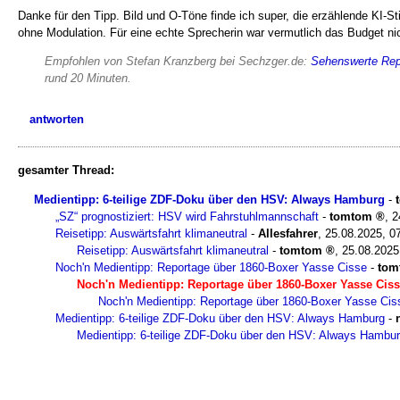
Danke für den Tipp. Bild und O-Töne finde ich super, die erzählende KI
ohne Modulation. Für eine echte Sprecherin war vermutlich das Budget ni
Empfohlen von Stefan Kranzberg bei
Sechzger.de
:
Sehenswerte Rep
rund 20 Minuten.
antworten
gesamter Thread:
Medientipp: 6-teilige ZDF-Doku über den HSV: Always Hamburg
-
„SZ“ prognostiziert: HSV wird Fahrstuhlmannschaft
-
tomtom
,
2
Reisetipp: Auswärtsfahrt klimaneutral
-
Allesfahrer
,
25.08.2025, 0
Reisetipp: Auswärtsfahrt klimaneutral
-
tomtom
,
25.08.2025
Noch'n Medientipp: Reportage über 1860-Boxer Yasse Cisse
-
tom
Noch'n Medientipp: Reportage über 1860-Boxer Yasse Cis
Noch'n Medientipp: Reportage über 1860-Boxer Yasse Cis
Medientipp: 6-teilige ZDF-Doku über den HSV: Always Hamburg
-
Medientipp: 6-teilige ZDF-Doku über den HSV: Always Hambu