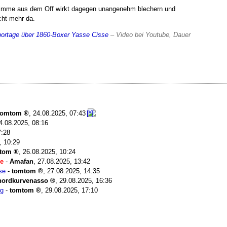
-Stimme aus dem Off wirkt dagegen unangenehm blechern und
cht mehr da.
ortage über 1860-Boxer Yasse Cisse
– Video bei Youtube, Dauer
tomtom
,
24.08.2025, 07:43
4.08.2025, 08:16
7:28
, 10:29
tom
,
26.08.2025, 10:24
se
-
Amafan
,
27.08.2025, 13:42
se
-
tomtom
,
27.08.2025, 14:35
nordkurvenasso
,
29.08.2025, 16:36
rg
-
tomtom
,
29.08.2025, 17:10