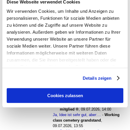
Diese Webseite verwendet Cookies
Rückzahlungen
-
Franz Stiegler
,
09.07.2026, 08:32
Wir verwenden Cookies, um Inhalte und Anzeigen zu
Rückzahlungen
-
cemetery grandstand
,
personalisieren, Funktionen für soziale Medien anbieten
08.07.2026, 16:42
zu können und die Zugriffe auf unsere Website zu
Rückzahlungen
-
Busfahra_
,
08.07.2026, 16:44
analysieren. Außerdem geben wir Informationen zu Ihrer
Die Spielbetriebs-GmbH lässt erstmals mitteilen: ...
-
Working
class cemetery grandstand
,
08.07.2026, 17:15
Verwendung unserer Website an unsere Partner für
Sehr gute Idee!
-
Solidarity
,
08.07.2026, 18:03
soziale Medien weiter. Unsere Partner führen diese
Sehr gute Idee!
-
working class cemetery
Informationen möglicherweise mit weiteren Daten
grandstand
,
08.07.2026, 20:41
zusammen, die Sie ihnen bereitgestellt haben oder die
Sehr gute Idee!
-
Sportsfreund
,
08.07.2026, 23:23
Sehr gute Idee!
-
Solidarity
,
09.07.2026, 09:37
sie im Rahmen Ihrer Nutzung der Dienste gesammelt
Sehr gute Idee!
-
working class cemetery
haben. Sie geben Einwilligung zu unseren Cookies, wenn
grandstand
,
09.07.2026, 11:12
Details zeigen
Sie unsere Webseite weiterhin nutzen.
Ja, Idee ist sehr gut, aber:…
-
ex-mitglied
,
09.07.2026, 12:27
Ja, Idee ist sehr gut, aber:…
-
Solidarity
,
Cookies zulassen
09.07.2026, 13:22
Ja, Idee ist sehr gut, aber:…
-
ex-
mitglied
,
09.07.2026, 14:00
Ja, Idee ist sehr gut, aber:…
-
Working
class cemetery grandstand
,
09.07.2026, 13:55