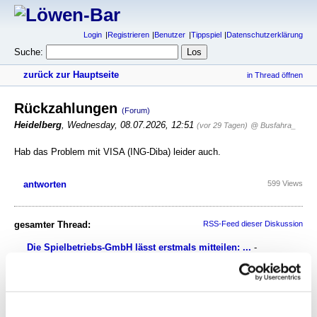
Login
Registrieren
Benutzer
Tippspiel
Datenschutzerklärung
Suche:
zurück zur Hauptseite
in Thread öffnen
Rückzahlungen
(Forum)
Heidelberg
,
Wednesday, 08.07.2026, 12:51
(vor 29 Tagen)
@ Busfahra_
Hab das Problem mit VISA (ING-Diba) leider auch.
antworten
599 Views
gesamter Thread:
RSS-Feed dieser Diskussion
Die Spielbetriebs-GmbH lässt erstmals mitteilen: ...
-
Kraiburger
,
08.07.2026, 11:34
Rückzahlungen
-
Amafan
,
08.07.2026, 11:39
Rückzahlungen
-
Volkart St
,
08.07.2026, 11:51
Rückzahlungen
-
Busfahra_
,
08.07.2026, 12:27
Rückzahlungen
-
Heidelberg
,
08.07.2026, 12:51