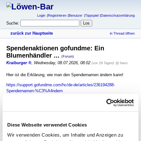
Login
Registrieren
Benutzer
Tippspiel
Datenschutzerklärung
Suche:
zurück zur Hauptseite
in Thread öffnen
Spendenaktionen gofundme: Ein
Blumenhändler ...
(Forum)
Kraiburger
,
Wednesday, 08.07.2026, 08:02
(vor 29 Tagen)
@ havo
Hier ist die Erklärung, wie man den Spendernamen ändern kann!
https://support.gofundme.com/hc/de-de/articles/236194288-
Spendernamen-%C3%A4ndern
antworten
521 Views
gesamter Thread:
RSS-Feed dieser Diskussion
Diese Webseite verwendet Cookies
Spendenaktionen gofundme
-
BlueMagic
,
Wir verwenden Cookies, um Inhalte und Anzeigen zu
07.07.2026, 12:18