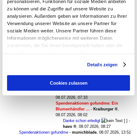
personalisieren, Funktionen für soziale Medien anbieten
Spendenaktionen gofundme
-
Kraiburger
,
07.07.2026, 14:09
zu können und die Zugriffe auf unsere Website zu
Spendenaktionen gofundme
-
BlueMagic
,
analysieren. Außerdem geben wir Informationen zu Ihrer
07.07.2026, 16:11
Spendenaktionen gofundme
-
hjs schwindliger
,
Verwendung unserer Website an unsere Partner für
07.07.2026, 17:50
soziale Medien weiter. Unsere Partner führen diese
Spendenaktionen gofundme
-
Buchhalter
,
Informationen möglicherweise mit weiteren Daten
07.07.2026, 20:12
zusammen, die Sie ihnen bereitgestellt haben oder die
Spendenaktionen gofundme
-
Nik
,
07.07.2026, 20:38
Spendenaktionen gofundme
-
bancarella al cimitero
,
sie im Rahmen Ihrer Nutzung der Dienste gesammelt
07.07.2026, 20:59
haben. Sie geben Einwilligung zu unseren Cookies, wenn
Spendenaktionen gofundme: Ein Blumenhändler ...
Details zeigen
Sie unsere Webseite weiterhin nutzen.
-
tomtom
,
08.07.2026, 06:57
Spendenaktionen gofundme: Ein
Blumenhändler ...
-
havo
,
08.07.2026, 07:17
Cookies zulassen
Spendenaktionen gofundme: Ein
Blumenhändler ...
-
tomtom
,
08.07.2026, 07:33
Spendenaktionen gofundme: Ein
Blumenhändler ...
-
Kraiburger
,
08.07.2026, 08:02
Danke schon erledigt
-
havo
,
08.07.2026, 08:27
Spendenaktionen gofundme
-
munichblade
,
08.07.2026, 13:51