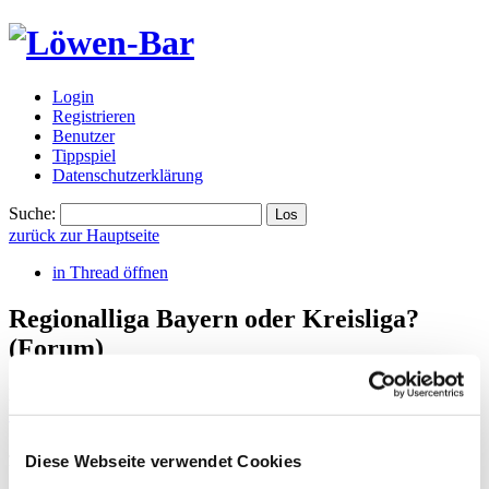
Login
Registrieren
Benutzer
Tippspiel
Datenschutzerklärung
Suche:
zurück zur Hauptseite
in Thread öffnen
Regionalliga Bayern oder Kreisliga?
(Forum)
Heidelberg
,
Wednesday, 08.07.2026, 07:47
(vor 31 Tagen)
@
Boulevard
Ja, es nervt. Da werden Narrative geschaffen, aber dieser
Diese Webseite verwendet Cookies
Verantwortung wollen sich diese Herren nicht bewusst sein.