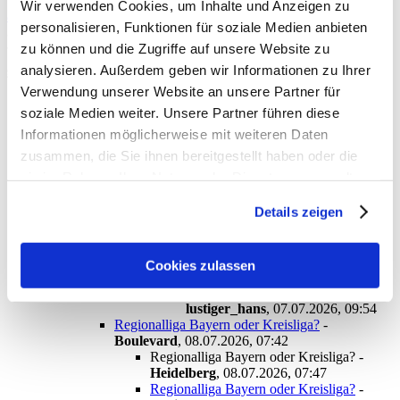
Wir verwenden Cookies, um Inhalte und Anzeigen zu
antworten
personalisieren, Funktionen für soziale Medien anbieten
383 Views
zu können und die Zugriffe auf unsere Website zu
analysieren. Außerdem geben wir Informationen zu Ihrer
gesamter Thread:
Verwendung unserer Website an unsere Partner für
RSS-Feed dieser Diskussion
soziale Medien weiter. Unsere Partner führen diese
Die künftigen Löwen-Gegner in der Regionalliga Bayern
-
Informationen möglicherweise mit weiteren Daten
Presseumschau
,
07.07.2026, 06:59
zusammen, die Sie ihnen bereitgestellt haben oder die
Die künftigen Löwen-Gegner in der Regionalliga
sie im Rahmen Ihrer Nutzung der Dienste gesammelt
Bayern
-
Kraiburger
,
07.07.2026, 07:28
Die künftigen Löwen-Gegner in der Regionalliga
haben. Sie geben Einwilligung zu unseren Cookies, wenn
Details zeigen
Bayern
-
Amafan
,
07.07.2026, 09:21
Sie unsere Webseite weiterhin nutzen.
Die künftigen Löwen-Gegner in der
Regionalliga Bayern
-
Fred
,
07.07.2026,
09:32
Cookies zulassen
Die künftigen Löwen-Gegner in der
Regionalliga Bayern
-
lustiger_hans
,
07.07.2026, 09:54
Regionalliga Bayern oder Kreisliga?
-
Boulevard
,
08.07.2026, 07:42
Regionalliga Bayern oder Kreisliga?
-
Heidelberg
,
08.07.2026, 07:47
Regionalliga Bayern oder Kreisliga?
-