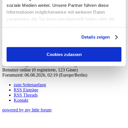
online und Bayernliga Süd tippbar
soziale Medien weiter. Unsere Partner führen diese
Informationen möglicherweise mit weiteren Daten
antworten
259 Views
zusammen, die Sie ihnen bereitgestellt haben oder die
sie im Rahmen Ihrer Nutzung der Dienste gesammelt
gesamter Thread:
haben. Sie geben Einwilligung zu unseren Cookies, wenn
Details zeigen
Sie unsere Webseite weiterhin nutzen.
RSS-Feed dieser Diskussion
Spielplan, Toto-Pokal.......
-
Tippspiel
,
07.07.2026, 16:26
Cookies zulassen
98495 Einträge in 13858 Threads, 81 registrierte Benutzer, 123
Benutzer online (0 registrierte, 123 Gäste)
Forumszeit: 06.08.2026, 02:19 (Europe/Berlin)
zum Seitenanfang
RSS Einträge
RSS Threads
Kontakt
powered by my little forum