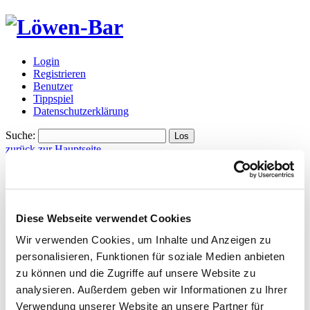
Login
Registrieren
Benutzer
Tippspiel
Datenschutzerklärung
Suche:
zurück zur Hauptseite
in Thread öffnen
Spielplan, Toto-Pokal.......
(Forum)
Diese Webseite verwendet Cookies
Tippspiel
,
Tuesday, 07.07.2026, 16:26
(vor 29 Tagen)
Wir verwenden Cookies, um Inhalte und Anzeigen zu
bearbeitet von Tippspiel, Tuesday, 07.07.2026, 17:04
personalisieren, Funktionen für soziale Medien anbieten
Am 10.07.2026 werden wir im TOTO-Pokal einem
zu können und die Zugriffe auf unsere Website zu
Kreispokalsieger zugewiesen, gemäß den Regularien wird ein
analysieren. Außerdem geben wir Informationen zu Ihrer
Kreispokalsieger gezogen und der darf sich dann den
höherklassigen Gegner aussuchen
hier sind die Kreispokalsieger
Verwendung unserer Website an unsere Partner für