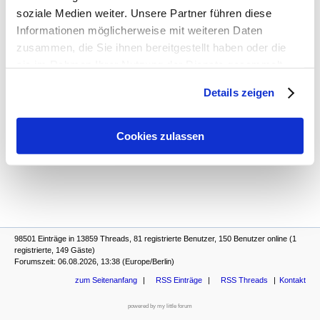
11:0 in Kay, Wasserburg und Fortuna Regensburg
-
Tippsspiel
,
soziale Medien weiter. Unsere Partner führen diese
03.07.2026, 22:49
Informationen möglicherweise mit weiteren Daten
Wichtiger Hinweis
-
Joerg
,
04.07.2026, 15:29
zusammen, die Sie ihnen bereitgestellt haben oder die
Wichtiger Hinweis
-
hjs zwischenbericht
,
05.07.2026, 15:58
sie im Rahmen Ihrer Nutzung der Dienste gesammelt
Wichtiger Hinweis
-
Sportsfreund
,
05.07.2026, 17:14
haben. Sie geben Einwilligung zu unseren Cookies, wenn
Details zeigen
Sie unsere Webseite weiterhin nutzen.
Cookies zulassen
98501 Einträge in 13859 Threads, 81 registrierte Benutzer, 150 Benutzer online (1
registrierte, 149 Gäste)
Forumszeit: 06.08.2026, 13:38 (Europe/Berlin)
zum Seitenanfang
RSS Einträge
RSS Threads
Kontakt
powered by my little forum