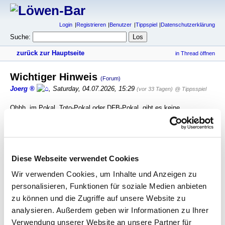
Login
Registrieren
Benutzer
Tippspiel
Datenschutzerklärung
Suche:
zurück zur Hauptseite
in Thread öffnen
Wichtiger Hinweis
(Forum)
Joerg
,
Saturday, 04.07.2026, 15:29
(vor 33 Tagen)
@ Tippsspiel
Ohhh, im Pokal, Toto-Pokal oder DFB-Pokal, gibt es keine
Unentschieden, alle Pokalspiele werden grundsätzlich nach Endstand*
gewertet
*n. regulärer Spilzeit
*n. Verlangerung
Diese Webseite verwendet Cookies
*n. Elfmeterschießen
Wir verwenden Cookies, um Inhalte und Anzeigen zu
antworten
384 Views
personalisieren, Funktionen für soziale Medien anbieten
zu können und die Zugriffe auf unsere Website zu
analysieren. Außerdem geben wir Informationen zu Ihrer
gesamter Thread:
RSS-Feed dieser Diskussion
Verwendung unserer Website an unsere Partner für