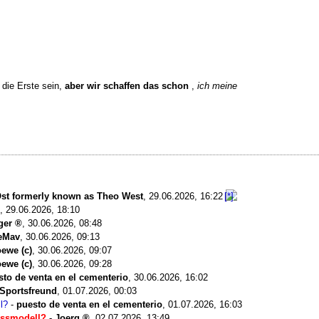
 die Erste sein,
aber wir schaffen das schon
,
ich meine
st formerly known as Theo West
,
29.06.2026, 16:22
,
29.06.2026, 18:10
ger
,
30.06.2026, 08:48
eMav
,
30.06.2026, 09:13
oewe (c)
,
30.06.2026, 09:07
oewe (c)
,
30.06.2026, 09:28
sto de venta en el cementerio
,
30.06.2026, 16:02
Sportsfreund
,
01.07.2026, 00:03
l?
-
puesto de venta en el cementerio
,
01.07.2026, 16:03
assmodell?
-
Joerg
,
02.07.2026, 13:49