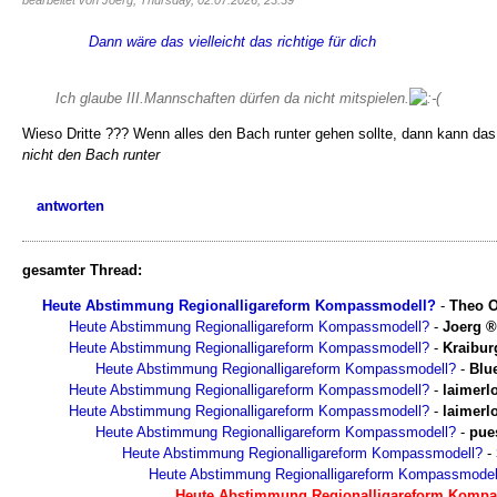
bearbeitet von Joerg, Thursday, 02.07.2026, 23:39
Dann wäre das vielleicht das richtige für dich
Ich glaube III.Mannschaften dürfen da nicht mitspielen.
Wieso Dritte ??? Wenn alles den Bach runter gehen sollte, dann kann das
nicht den Bach runter
antworten
gesamter Thread:
Heute Abstimmung Regionalligareform Kompassmodell?
-
Theo O
Heute Abstimmung Regionalligareform Kompassmodell?
-
Joerg
Heute Abstimmung Regionalligareform Kompassmodell?
-
Kraibur
Heute Abstimmung Regionalligareform Kompassmodell?
-
Blu
Heute Abstimmung Regionalligareform Kompassmodell?
-
laimerl
Heute Abstimmung Regionalligareform Kompassmodell?
-
laimerl
Heute Abstimmung Regionalligareform Kompassmodell?
-
pue
Heute Abstimmung Regionalligareform Kompassmodell?
-
Heute Abstimmung Regionalligareform Kompassmodel
Heute Abstimmung Regionalligareform Komp