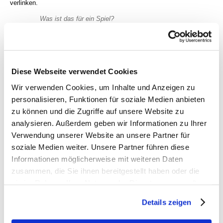
verlinken.
Was ist das für ein Spiel?
Das Spiel in Garmisch am Samstag findet statt.
Groundhopper-Treffen
Diese Webseite verwendet Cookies
Ein Fußballverein aus Braunschweig mietet einmal im Jahr ein
ganz besonderes Stadion an, das ansonsten nie bespielt wird,
Wir verwenden Cookies, um Inhalte und Anzeigen zu
und hält darin ein Freundschaftsspiel ab. Dann laufen alle
personalisieren, Funktionen für soziale Medien anbieten
Groundhopper ein um das Stadion mal zu sehen.
zu können und die Zugriffe auf unsere Website zu
Dieses mal hat es Süddeutschland erwischt, und die "Olympia
analysieren. Außerdem geben wir Informationen zu Ihrer
Skistadion", also der Auslaufbereich der Skisprungschanze, wird
Verwendung unserer Website an unsere Partner für
für ein Fußballspiel geöffnet. Scheinbar sind im Vorverkauf über
soziale Medien weiter. Unsere Partner führen diese
3.000 Tickets weg gegangen.
Informationen möglicherweise mit weiteren Daten
Autor Christoph Ruf kommt auch!
zusammen, die Sie ihnen bereitgestellt haben oder die
Bild vom Merkur
sie im Rahmen Ihrer Nutzung der Dienste gesammelt
haben. Sie geben Einwilligung zu unseren Cookies, wenn
Details zeigen
antworten
495 Views
Sie unsere Webseite weiterhin nutzen.