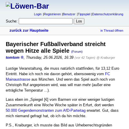
Login
Registrieren
Benutzer
Tippspiel
Datenschutzerklärung
Suche:
zurück zur Hauptseite
in Thread öffnen
Bayerischer Fußballverband streicht
wegen Hitze alle Spiele
(Forum)
tomtom
,
Thursday, 25.06.2026, 16:39
(vor 42 Tagen)
@ Kraiburger
Lustige Veranstaltung, die muss natürlich stattfinden, für 13,12 Euro
Eintritt. Habe ich noch nie davon gehört, ebensowenig vom
FC
Mainaustrasse
aus München. Und wenn das Spiel auch noch von
Christoph Ruf angepriesen wird, was will man mehr (außer eine
erträgliche Temperatur ...).
Lass eben im „Spiegel [€] vom Barmen vor einer weniger lustigen
Zusammenkunft eine Woche Woche später in Erfurt, dort werden
50.000 Gegendemonstranten zum AfD-Parteitag
erwartet. Gut, dass
mich niemand gefragt hat, ob ich da hin möchte.
P.S., Kraiburger, ich musste das Bild aus Urheberrechtsgründen