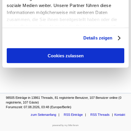
Sechzigerjahre.de vermeldet „4“
-
Volkart St
,
soziale Medien weiter. Unsere Partner führen diese
03.06.2026, 17:33
Informationen möglicherweise mit weiteren Daten
Liveticker
-
candid road
,
03.06.2026, 17:30
zusammen, die Sie ihnen bereitgestellt haben oder die
Liveticker
-
laimerloewe (c)
,
03.06.2026, 21:23
sie im Rahmen Ihrer Nutzung der Dienste gesammelt
Sportjournalismus beim BR
-
Amafan
,
04.06.2026, 12:03
haben. Sie geben Einwilligung zu unseren Cookies, wenn
Details zeigen
Sportjournalismus beim BR
-
laimerloewe (c)
,
Sie unsere Webseite weiterhin nutzen.
04.06.2026, 12:05
Sportjournalismus beim BR
-
tomtom
,
04.06.2026, 13:10
Cookies zulassen
98505 Einträge in 13861 Threads, 81 registrierte Benutzer, 107 Benutzer online (0
registrierte, 107 Gäste)
Forumszeit: 07.08.2026, 03:48 (Europe/Berlin)
zum Seitenanfang
RSS Einträge
RSS Threads
Kontakt
powered by my little forum