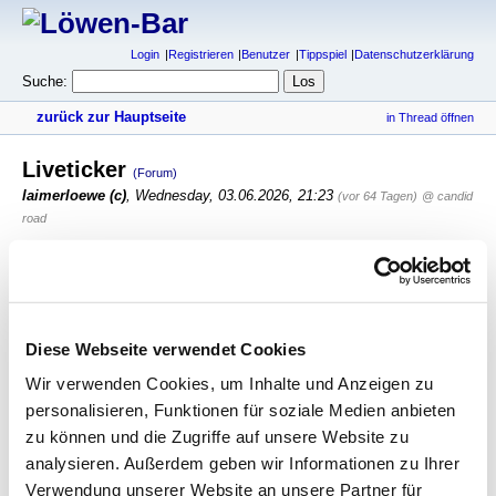
Login
Registrieren
Benutzer
Tippspiel
Datenschutzerklärung
Suche:
zurück zur Hauptseite
in Thread öffnen
Liveticker
(Forum)
laimerloewe (c)
,
Wednesday, 03.06.2026, 21:23
(vor 64 Tagen)
@ candid
road
der name ist programm!
antworten
445 Views
Diese Webseite verwendet Cookies
gesamter Thread:
RSS-Feed dieser Diskussion
Wir verwenden Cookies, um Inhalte und Anzeigen zu
personalisieren, Funktionen für soziale Medien anbieten
Liveticker
-
Joerg
,
03.06.2026, 16:33
Liveticker
-
havo
,
03.06.2026, 17:25
zu können und die Zugriffe auf unsere Website zu
Liveticker
-
havo
,
03.06.2026, 17:27
analysieren. Außerdem geben wir Informationen zu Ihrer
Sechziger.de vermeldet „4“
-
hjs rätselnd
,
Verwendung unserer Website an unsere Partner für
03.06.2026, 17:29