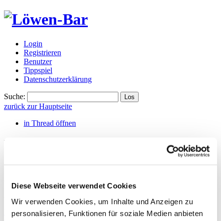
Login
Registrieren
Benutzer
Tippspiel
Datenschutzerklärung
Suche:
zurück zur Hauptseite
in Thread öffnen
Würzburg setzt sich gegen Lokomotive
durch
(Forum)
Amafan
,
Wednesday, 03.06.2026, 10:39
(vor 64 Tagen)
@ Amafan
Diese Webseite verwendet Cookies
Auch das Rückspiel gewinnt Würzburg gegen Lok Leiozig mit 2:1
Wir verwenden Cookies, um Inhalte und Anzeigen zu
https://www.kicker.de/wuerzburg-gegen-lok-leipzig-2026-liga-
personalisieren, Funktionen für soziale Medien anbieten
relegation-5196310/spielbericht