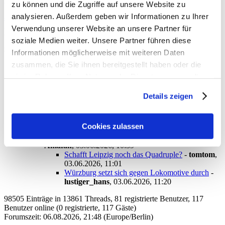
zu können und die Zugriffe auf unsere Website zu
analysieren. Außerdem geben wir Informationen zu Ihrer
antworten
288 Views
Verwendung unserer Website an unsere Partner für
soziale Medien weiter. Unsere Partner führen diese
gesamter Thread:
Informationen möglicherweise mit weiteren Daten
zusammen, die Sie ihnen bereitgestellt haben oder die
RSS-Feed dieser Diskussion
sie im Rahmen Ihrer Nutzung der Dienste gesammelt
Lok droht zum dritten Mal in der Relegation zu scheitern
-
haben. Sie geben Einwilligung zu unseren Cookies, wenn
Amafan
,
30.05.2026, 15:09
Details zeigen
Lok droht zum dritten Mal in der Relegation zu
Sie unsere Webseite weiterhin nutzen.
scheitern
-
Spoftsfreund
,
30.05.2026, 16:49
Lok droht zum dritten Mal in der Relegation zu
Cookies zulassen
scheitern
-
Amafan
,
31.05.2026, 09:14
Würzburg setzt sich gegen Lokomotive durch
-
Amafan
,
03.06.2026, 10:39
Schafft Leipzig noch das Quadruple?
-
tomtom
,
03.06.2026, 11:01
Würzburg setzt sich gegen Lokomotive durch
-
lustiger_hans
,
03.06.2026, 11:20
98505 Einträge in 13861 Threads, 81 registrierte Benutzer, 117
Benutzer online (0 registrierte, 117 Gäste)
Forumszeit: 06.08.2026, 21:48 (Europe/Berlin)