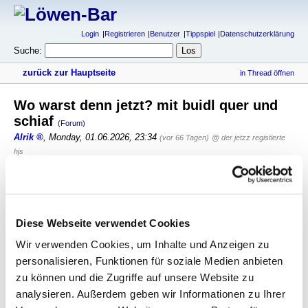
Login
Registrieren
Benutzer
Tippspiel
Datenschutzerklärung
Suche:
zurück zur Hauptseite
in Thread öffnen
Wo warst denn jetzt? mit buidl quer und
schiaf
(Forum)
Alrik
,
Monday, 01.06.2026, 23:34
(vor 66 Tagen)
@ der jetzz registierte
hjs
Danke für die schönen Bilder!
Und wenn Du Dich würdig erweist, zeigt Dir auch irgendwer
irgendwann die Drehfunktion
Diese Webseite verwendet Cookies
antworten
289 Views
Wir verwenden Cookies, um Inhalte und Anzeigen zu
personalisieren, Funktionen für soziale Medien anbieten
gesamter Thread:
RSS-Feed dieser Diskussion
zu können und die Zugriffe auf unsere Website zu
analysieren. Außerdem geben wir Informationen zu Ihrer
Donaufeld gegen Elektra oder FavAC gegen Gloggnitz?
-
hjs