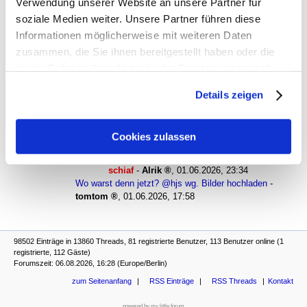
nachfragend
,
21.05.2026, 13:22
Verwendung unserer Website an unsere Partner für
Natürlich FavAC gegen Gloggnitz?
-
Dem Karle seine private
soziale Medien weiter. Unsere Partner führen diese
Tribüne
,
21.05.2026, 14:12
Informationen möglicherweise mit weiteren Daten
Donaufeld gegen Elektra oder FavAC gegen Gloggnitz?
-
zusammen, die Sie ihnen bereitgestellt haben oder die
Slown
,
22.05.2026, 07:58
Wo warst denn jetzt?
-
Dem Karle seine private Tribüne
,
sie im Rahmen Ihrer Nutzung der Dienste gesammelt
01.06.2026, 15:22
haben. Sie geben Einwilligung zu unseren Cookies, wenn
Wo warst denn jetzt?
-
hjs grantelnd
,
01.06.2026, 15:53
Details zeigen
Sie unsere Webseite weiterhin nutzen.
Wo warst denn jetzt?
-
Dem Karle seine persönliche
Tribüne
,
01.06.2026, 17:23
Wo warst denn jetzt? mit buidl quer und schiaf
-
Cookies zulassen
der jetzz registierte hjs
,
01.06.2026, 23:10
Wo warst denn jetzt? mit buidl quer und
schiaf
-
Alrik
,
01.06.2026, 23:34
Wo warst denn jetzt? @hjs wg. Bilder hochladen
-
tomtom
,
01.06.2026, 17:58
98502 Einträge in 13860 Threads, 81 registrierte Benutzer, 113 Benutzer online (1
registrierte, 112 Gäste)
Forumszeit: 06.08.2026, 16:28 (Europe/Berlin)
zum Seitenanfang
RSS Einträge
RSS Threads
Kontakt
powered by my little forum