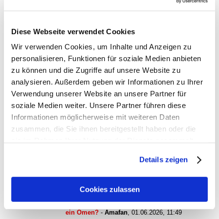
Pulitzerpreisverdächtig ist dieser Artikel des hochgeschätzten
Alfons Seeler im Münchner HAM-Ableger "Wochenanzeiger" (
)
Diese Webseite verwendet Cookies
https://www.wochenanzeiger.de/ein-streitfall-der-den-modernen-
Wir verwenden Cookies, um Inhalte und Anzeigen zu
fussball-erklaert/cnt-id-ps-a3ed268a-a137-4cd7-9292-
personalisieren, Funktionen für soziale Medien anbieten
14ba58e33e82
zu können und die Zugriffe auf unsere Website zu
analysieren. Außerdem geben wir Informationen zu Ihrer
antworten
575 Views
Verwendung unserer Website an unsere Partner für
soziale Medien weiter. Unsere Partner führen diese
gesamter Thread:
RSS-Feed dieser Diskussion
Informationen möglicherweise mit weiteren Daten
zusammen, die Sie ihnen bereitgestellt haben oder die
WM-Tippspiel
-
Tippspiel
,
31.05.2026, 14:38
Grandioser....
-
Joerg
,
31.05.2026, 22:50
sie im Rahmen Ihrer Nutzung der Dienste gesammelt
Andere Nebengeräusche: Oly, Spendenaktion & ein
haben. Sie geben Einwilligung zu unseren Cookies, wenn
Omen?
-
tomtom
,
01.06.2026, 08:38
Details zeigen
Sie unsere Webseite weiterhin nutzen.
Wichtiges Aufmacherthema heute bei der
„Abendzeitung“
-
tomtom
,
01.06.2026, 10:05
Andere Nebengeräusche: Oly, Spendenaktion & ein
Cookies zulassen
Omen?
-
Kraiburger
,
01.06.2026, 10:40
Andere Nebengeräusche: Oly, Spendenaktion &
ein Omen?
-
Amafan
,
01.06.2026, 11:49