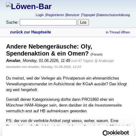
Login
Registrieren
Benutzer
Tippspiel
Datenschutzerklärung
Suche:
zurück zur Hauptseite
in Thread öffnen
Andere Nebengeräusche: Oly,
Spendenaktion & ein Omen?
(Forum)
Amafan
,
Monday, 01.06.2026, 11:49
(vor 67 Tagen)
@ Kraiburger
bearbeitet von Amafan, Monday, 01.06.2026, 12:23
Du meinst, weil der Verleger als Privatperson ein ehrenamtliches
Verwaltungsratsmandat im Aufsichtsrat der KGaA ausübt? Das klingt
arg weit hergeholt.
Gemäß deiner Kategorisierung dürfte dann PRO1860 eher ein
Münchner HAM-Ableger sein, denn darüber ist die Investorenseite
vermutlich erst auf HB aufmerksam geworden.
PS: der von dir verlinkte Artikel zeigt wieso, woher, warum. Eine
Perspektive, die Berichterstattung viel zu selten einnimmt. Meist steht
die Skandalisierung von Einzelvorgängen im Mittelpunkt.