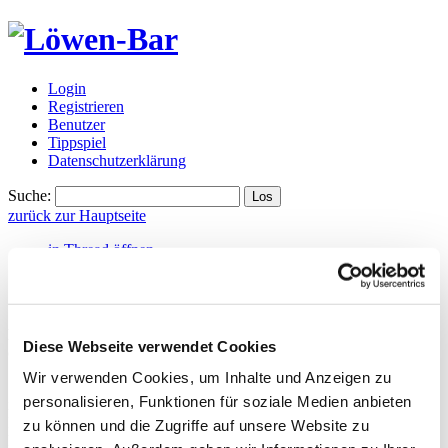
Login
Registrieren
Benutzer
Tippspiel
Datenschutzerklärung
Suche:
zurück zur Hauptseite
in Thread öffnen
@ Swiss Lion Dany
(Forum)
Puesto del Cementerio Mapuche
,
Wednesday, 27.05.2026, 22:41
Diese Webseite verwendet Cookies
(vor 71 Tagen)
Wir verwenden Cookies, um Inhalte und Anzeigen zu
...kannst du mal erklären wie der SFL Rahmenterminplan zu lesen
personalisieren, Funktionen für soziale Medien anbieten
ist.
Ich bin vielleicht am 22.08. in Frick bei Newen Afro Beat, und
zu können und die Zugriffe auf unsere Website zu
kapiere nicht was M4 in Rot und Schwarz bei diesem Kalender