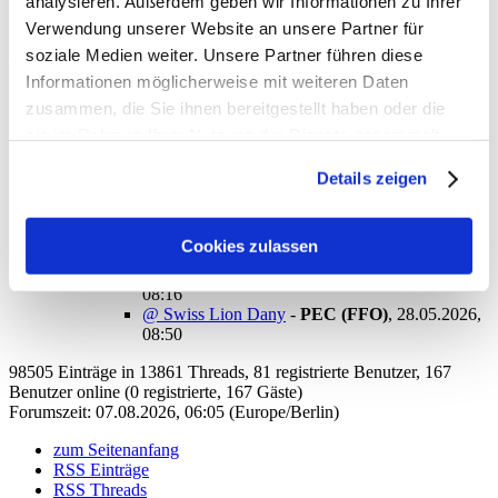
analysieren. Außerdem geben wir Informationen zu Ihrer
bedeutet.
Verwendung unserer Website an unsere Partner für
antworten
soziale Medien weiter. Unsere Partner führen diese
311 Views
Informationen möglicherweise mit weiteren Daten
zusammen, die Sie ihnen bereitgestellt haben oder die
gesamter Thread:
sie im Rahmen Ihrer Nutzung der Dienste gesammelt
RSS-Feed dieser Diskussion
haben. Sie geben Einwilligung zu unseren Cookies, wenn
Details zeigen
Sie unsere Webseite weiterhin nutzen.
@ Swiss Lion Dany
-
Puesto del Cementerio Mapuche
,
27.05.2026, 22:41
@ Swiss Lion Dany
-
„Swiss Lion“ Dani (c)
,
Cookies zulassen
27.05.2026, 22:59
@ Swiss Lion Dany
-
Kraiburger
,
28.05.2026,
08:16
@ Swiss Lion Dany
-
PEC (FFO)
,
28.05.2026,
08:50
98505 Einträge in 13861 Threads, 81 registrierte Benutzer, 167
Benutzer online (0 registrierte, 167 Gäste)
Forumszeit: 07.08.2026, 06:05 (Europe/Berlin)
zum Seitenanfang
RSS Einträge
RSS Threads