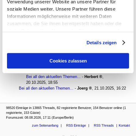
Verwendung unserer Website an unsere Partner für
antworten
770 Views
soziale Medien weiter. Unsere Partner führen diese
Informationen möglicherweise mit weiteren Daten
gesamter Thread:
RSS-Feed dieser Diskussion
zusammen, die Sie ihnen bereitgestellt haben oder die
sie im Rahmen Ihrer Nutzung der Dienste gesammelt
Bei all den aktuellen Themen...
-
Heidelberg
,
20.10.2025, 14:37
haben. Sie geben Einwilligung zu unseren Cookies, wenn
Bei all den aktuellen Themen...
-
tribuna precaută a
Details zeigen
Sie unsere Webseite weiterhin nutzen.
cimitirului
,
20.10.2025, 15:26
Bei all den aktuellen Themen...
-
Heidelberg
,
20.10.2025, 16:22
Cookies zulassen
Bei all den aktuellen Themen...
-
Herbert
,
20.10.2025, 18:54
Bei all den aktuellen Themen...
-
Herbert
,
20.10.2025, 18:55
Bei all den aktuellen Themen...
-
Joerg
,
21.10.2025, 16:22
98520 Einträge in 13865 Threads, 82 registrierte Benutzer, 154 Benutzer online (1
registrierte, 153 Gäste)
Forumszeit: 08.08.2026, 17:11 (Europe/Berlin)
zum Seitenanfang
RSS Einträge
RSS Threads
Kontakt