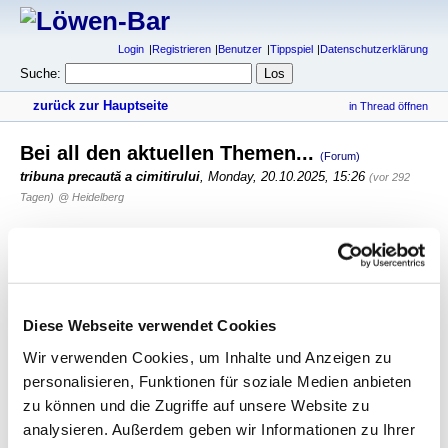
Login
Registrieren
Benutzer
Tippspiel
Datenschutzerklärung
Suche:
zurück zur Hauptseite
in Thread öffnen
Bei all den aktuellen Themen...
(Forum)
tribuna precaută a cimitirului
,
Monday, 20.10.2025, 15:26
(vor 292
Tagen)
@ Heidelberg
...geht eine Frage komplett unter:
Wann findet sich jemand, der Hasan seine Anteile abkauft und
dann auch noch zahlt?
Das musst du wohl den Hr. Herbert fragen. Ich fühle mich ja schon
Diese Webseite verwendet Cookies
etwas verfolgt, nachdem er bei der FdS dabei war, und gestern sogar
Wir verwenden Cookies, um Inhalte und Anzeigen zu
in F2 aufgetaucht ist. Da war es mit dem Anthony und dem Saki
schon einfacher, seine inzwischen gewohnten Reizfiguren
personalisieren, Funktionen für soziale Medien anbieten
aufrechtzuerhalten. Aber ich wusste es gleich, dass es mit diesem
zu können und die Zugriffe auf unsere Website zu
Bergmüller nur Ärger gibt.
analysieren. Außerdem geben wir Informationen zu Ihrer