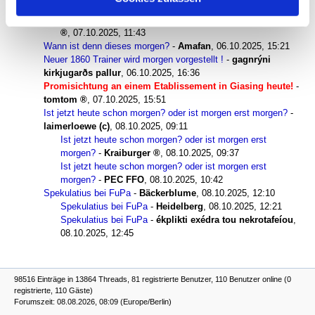
07.10.2025, 14:06
Neuer 1860 Trainer wird morgen vorgestellt !
-
Kraiburger
,
07.10.2025, 11:43
Wann ist denn dieses morgen?
-
Amafan
,
06.10.2025, 15:21
Neuer 1860 Trainer wird morgen vorgestellt !
-
gagnrýni
kirkjugarðs pallur
,
06.10.2025, 16:36
Promisichtung an einem Etablissement in Giasing heute!
-
tomtom
,
07.10.2025, 15:51
Ist jetzt heute schon morgen? oder ist morgen erst morgen?
-
laimerloewe (c)
,
08.10.2025, 09:11
Ist jetzt heute schon morgen? oder ist morgen erst
morgen?
-
Kraiburger
,
08.10.2025, 09:37
Ist jetzt heute schon morgen? oder ist morgen erst
morgen?
-
PEC FFO
,
08.10.2025, 10:42
Spekulatius bei FuPa
-
Bäckerblume
,
08.10.2025, 12:10
Spekulatius bei FuPa
-
Heidelberg
,
08.10.2025, 12:21
Spekulatius bei FuPa
-
ékplikti exédra tou nekrotafeíou
,
08.10.2025, 12:45
98516 Einträge in 13864 Threads, 81 registrierte Benutzer, 110 Benutzer online (0
registrierte, 110 Gäste)
Forumszeit: 08.08.2026, 08:09 (Europe/Berlin)