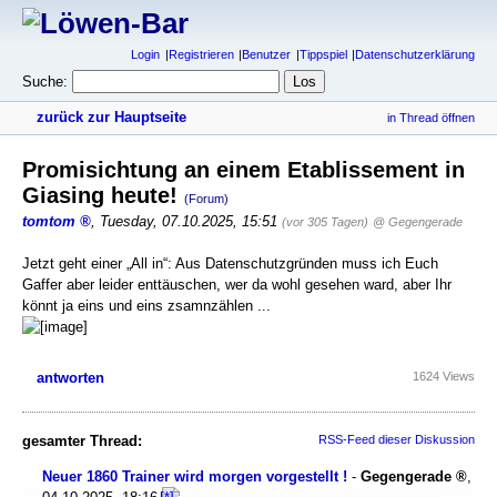
Login
Registrieren
Benutzer
Tippspiel
Datenschutzerklärung
Suche:
zurück zur Hauptseite
in Thread öffnen
Promisichtung an einem Etablissement in
Giasing heute!
(Forum)
tomtom
,
Tuesday, 07.10.2025, 15:51
(vor 305 Tagen)
@ Gegengerade
Jetzt geht einer „All in“: Aus Datenschutzgründen muss ich Euch
Gaffer aber leider enttäuschen, wer da wohl gesehen ward, aber Ihr
könnt ja eins und eins zsamnzählen ...
antworten
1624 Views
gesamter Thread:
RSS-Feed dieser Diskussion
Neuer 1860 Trainer wird morgen vorgestellt !
-
Gegengerade
,