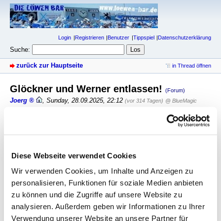
Login
Registrieren
Benutzer
Tippspiel
Datenschutzerklärung
Suche:
zurück zur Hauptseite
in Thread öffnen
Glöckner und Werner entlassen!
(Forum)
Joerg
,
Sunday, 28.09.2025, 22:12
(vor 314 Tagen)
@ BlueMagic
Den Trainer Rauswurf habe ich am 29.5. Vorausgesagt, den
Geschäftsführer Rauswurf habe ich nicht gesehen, zumal die KGaA
ohne Geschäftsführer handlungsunfähig ist
Diese Webseite verwendet Cookies
antworten
1008 Views
Wir verwenden Cookies, um Inhalte und Anzeigen zu
personalisieren, Funktionen für soziale Medien anbieten
gesamter Thread:
RSS-Feed dieser Diskussion
zu können und die Zugriffe auf unsere Website zu
Glöckner und Werner entlassen!
-
BlueMagic
,
analysieren. Außerdem geben wir Informationen zu Ihrer
28.09.2025, 11:52
Verwendung unserer Website an unsere Partner für