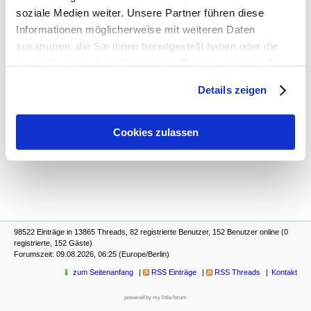
Glöckner und Werner entlassen!
-
United Sixties
,
soziale Medien weiter. Unsere Partner führen diese
28.09.2025, 12:27
Informationen möglicherweise mit weiteren Daten
Glöckner und Werner entlassen!
-
Joerg
,
28.09.2025, 22:12
zusammen, die Sie ihnen bereitgestellt haben oder die
Glöckner und Werner entlassen!
-
BlueMagic
,
sie im Rahmen Ihrer Nutzung der Dienste gesammelt
29.09.2025, 23:07
haben. Sie geben Einwilligung zu unseren Cookies, wenn
Glöckner und Werner entlassen!
-
tomtom
,
Details zeigen
Sie unsere Webseite weiterhin nutzen.
30.09.2025, 07:45
Glöckner und Werner entlassen!
-
MalikShabazz
,
30.09.2025, 08:55
Cookies zulassen
Glöckner und Werner entlassen!
-
Joerg
,
30.09.2025, 23:26
98522 Einträge in 13865 Threads, 82 registrierte Benutzer, 152 Benutzer online (0
registrierte, 152 Gäste)
Forumszeit: 09.08.2026, 06:25 (Europe/Berlin)
zum Seitenanfang
RSS Einträge
RSS Threads
Kontakt
powered by my little forum