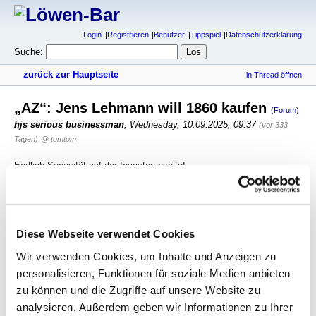
Login
Registrieren
Benutzer
Tippspiel
Datenschutzerklärung
Suche:
zurück zur Hauptseite
in Thread öffnen
„AZ“: Jens Lehmann will 1860 kaufen
(Forum)
hjs serious businessman
,
Wednesday, 10.09.2025, 09:37
(vor 333
Tagen)
@ tomtom
Endlich Seriosität auf der Investorenseite!
antworten
1032 Views
Diese Webseite verwendet Cookies
gesamter Thread:
RSS-Feed dieser Diskussion
Wir verwenden Cookies, um Inhalte und Anzeigen zu
„AZ“: Jens Lehmann will 1860 kaufen
-
tomtom
,
personalisieren, Funktionen für soziale Medien anbieten
10.09.2025, 09:22
„AZ“: Jens Lehmann will 1860 kaufen
-
laimerloewe (c)
,
zu können und die Zugriffe auf unsere Website zu
10.09.2025, 09:31
analysieren. Außerdem geben wir Informationen zu Ihrer
„AZ“: Jens Lehmann will 1860 kaufen
-
hjs serious