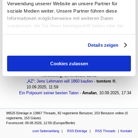
Verwendung unserer Website an unsere Partner für
businessman
,
10.09.2025, 09:37
soziale Medien weiter. Unsere Partner führen diese
„AZ“: Jens Lehmann will 1860 kaufen
-
Otti,
,
10.09.2025, 09:46
Informationen möglicherweise mit weiteren Daten
„AZ“: Jens Lehmann will 1860 kaufen
-
ex-mitglied
,
zusammen, die Sie ihnen bereitgestellt haben oder die
10.09.2025, 17:46
sie im Rahmen Ihrer Nutzung der Dienste gesammelt
„AZ“: Jens Lehmann will 1860 kaufen
-
PEC FFO
,
haben. Sie geben Einwilligung zu unseren Cookies, wenn
10.09.2025, 11:22
Details zeigen
„AZ“: Jens Lehmann will 1860 kaufen
-
Heidelberg
,
Sie unsere Webseite weiterhin nutzen.
10.09.2025, 11:36
„AZ“: Jens Lehmann will 1860 kaufen
-
lustiger_hans
,
Cookies zulassen
10.09.2025, 11:58
„AZ“: Jens Lehmann will 1860 kaufen
-
Heidelberg
,
10.09.2025, 12:32
„AZ“: Jens Lehmann will 1860 kaufen
-
tomtom
,
10.09.2025, 11:59
Ein Potpourri seiner besten Taten
-
Amafan
,
10.09.2025, 17:34
98525 Einträge in 13867 Threads, 82 registrierte Benutzer, 153 Benutzer online (0
registrierte, 153 Gäste)
Forumszeit: 09.08.2026, 12:59 (Europe/Berlin)
zum Seitenanfang
RSS Einträge
RSS Threads
Kontakt