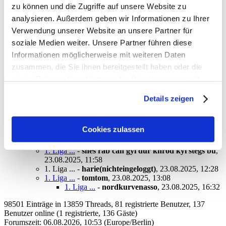
ausverkauft ist.
zu können und die Zugriffe auf unsere Website zu
Komplett ignorieren geht ja leider nicht, weil man
analysieren. Außerdem geben wir Informationen zu Ihrer
ständig mit dem Scheiß konfrontiert wird.
Verwendung unserer Website an unsere Partner für
Naja für die die da hingehn is es natürlich ned langweilig.
soziale Medien weiter. Unsere Partner führen diese
Ignorieren is natürlich schwer ob der Präsenz, aber a Wurschtigkeit
Informationen möglicherweise mit weiteren Daten
kann man sich aneignen;)
zusammen, die Sie ihnen bereitgestellt haben oder die
antworten
sie im Rahmen Ihrer Nutzung der Dienste gesammelt
808 Views
haben. Sie geben Einwilligung zu unseren Cookies, wenn
Details zeigen
Sie unsere Webseite weiterhin nutzen.
gesamter Thread:
RSS-Feed dieser Diskussion
Cookies zulassen
1. Liga ...
-
BlueMagic
,
23.08.2025, 11:43
1. Liga ...
-
shes rab can gyi dur khrod kyi stegs bu
,
23.08.2025, 11:58
1. Liga ...
-
harie(nichteingeloggt)
,
23.08.2025, 12:28
1. Liga ...
-
tomtom
,
23.08.2025, 13:08
1. Liga ...
-
nordkurvenasso
,
23.08.2025, 16:32
98501 Einträge in 13859 Threads, 81 registrierte Benutzer, 137
Benutzer online (1 registrierte, 136 Gäste)
Forumszeit: 06.08.2026, 10:53 (Europe/Berlin)