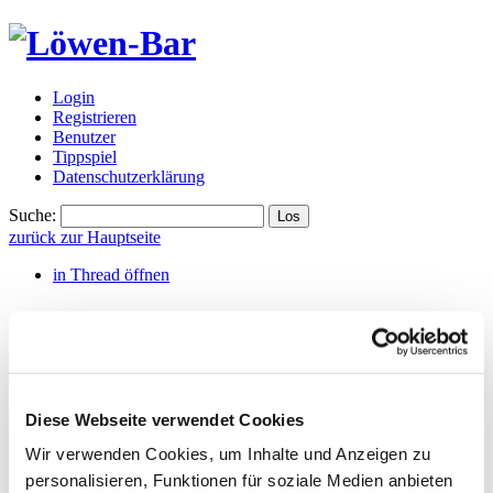
Login
Registrieren
Benutzer
Tippspiel
Datenschutzerklärung
Suche:
zurück zur Hauptseite
in Thread öffnen
1. Liga ...
(Forum)
harie(nichteingeloggt)
,
Saturday, 23.08.2025, 12:28
(vor 348
Tagen)
@ BlueMagic
Diese Webseite verwendet Cookies
... nach einem Spiel steht der Meister praktisch schon
wieder fest.
Wir verwenden Cookies, um Inhalte und Anzeigen zu
Gääähn. Man muss sich nur wundern, dass diese
personalisieren, Funktionen für soziale Medien anbieten
immergleiche Langeweile immer noch dauernd