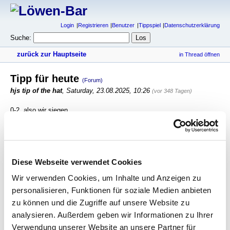
Login
Registrieren
Benutzer
Tippspiel
Datenschutzerklärung
Suche:
zurück zur Hauptseite
in Thread öffnen
Tipp für heute
(Forum)
hjs tip of the hat
,
Saturday, 23.08.2025, 10:26
(vor 348 Tagen)
0-2, also wir siegen.
antworten
623 Views
Diese Webseite verwendet Cookies
gesamter Thread:
RSS-Feed dieser Diskussion
Wir verwenden Cookies, um Inhalte und Anzeigen zu
Tipp für heute
-
hjs tip of the hat
,
23.08.2025, 10:26
Tipp für heute
-
Zausl
,
23.08.2025, 12:17
personalisieren, Funktionen für soziale Medien anbieten
Tipp für heute
-
tomtom
,
23.08.2025, 13:03
zu können und die Zugriffe auf unsere Website zu
analysieren. Außerdem geben wir Informationen zu Ihrer
Verwendung unserer Website an unsere Partner für