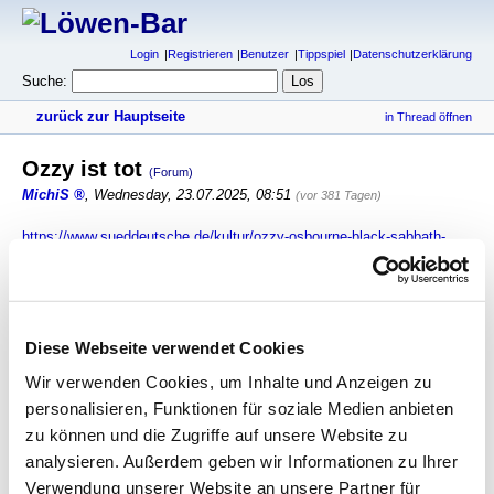
Login
Registrieren
Benutzer
Tippspiel
Datenschutzerklärung
Suche:
zurück zur Hauptseite
in Thread öffnen
Ozzy ist tot
(Forum)
MichiS
,
Wednesday, 23.07.2025, 08:51
(vor 381 Tagen)
https://www.sueddeutsche.de/kultur/ozzy-osbourne-black-sabbath-
heavy-metal-li.3288210
antworten
712 Views
Diese Webseite verwendet Cookies
gesamter Thread:
RSS-Feed dieser Diskussion
Wir verwenden Cookies, um Inhalte und Anzeigen zu
Ozzy ist tot
-
MichiS
,
23.07.2025, 08:51
personalisieren, Funktionen für soziale Medien anbieten
Ozzy ist tot
-
laimerloewe (c)
,
23.07.2025, 09:05
zu können und die Zugriffe auf unsere Website zu
und Hulk Hogan auch
-
hjs parallelogramm
,
analysieren. Außerdem geben wir Informationen zu Ihrer
26.07.2025, 00:05
Verwendung unserer Website an unsere Partner für
und Hulk Hogan auch
-
funny cemetery grandstand
,