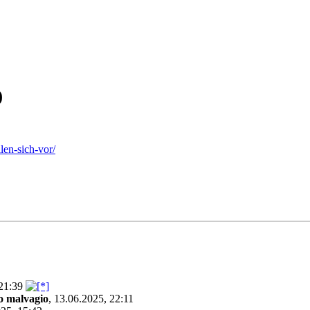
)
len-sich-vor/
 21:39
ro malvagio
,
13.06.2025, 22:11