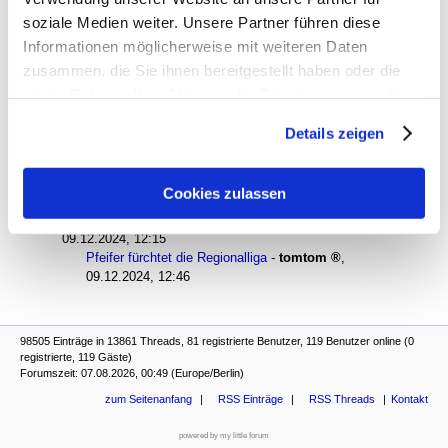
08.12.2024, 17:25
soziale Medien weiter. Unsere Partner führen diese
Aus-, Aus-, Auswärtssieg!
-
nordkurvenasso
,
Informationen möglicherweise mit weiteren Daten
08.12.2024, 19:01
Aus-, Aus-, Auswärtssieg!
-
United Sixties
,
zusammen, die Sie ihnen bereitgestellt haben oder die
09.12.2024, 12:51
sie im Rahmen Ihrer Nutzung der Dienste gesammelt
Aus-, Aus-, Auswärtssieg!
-
domlöwe
,
haben. Sie geben Einwilligung zu unseren Cookies, wenn
09.12.2024, 16:02
Details zeigen
Sie unsere Webseite weiterhin nutzen.
Aus-, Aus-, Auswärtssieg!
-
tomtom
,
09.12.2024, 16:13
Aus-, Aus-, Auswärtssieg!
-
domlöwe
,
Cookies zulassen
09.12.2024, 21:25
Pfeifer fürchtet die Regionalliga
-
Presseumschau
,
09.12.2024, 12:15
Pfeifer fürchtet die Regionalliga
-
tomtom
,
09.12.2024, 12:46
98505 Einträge in 13861 Threads, 81 registrierte Benutzer, 119 Benutzer online (0
registrierte, 119 Gäste)
Forumszeit: 07.08.2026, 00:49 (Europe/Berlin)
zum Seitenanfang
RSS Einträge
RSS Threads
Kontakt
powered by my little forum