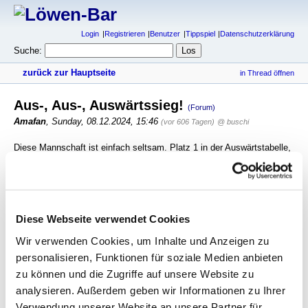
Login
Registrieren
Benutzer
Tippspiel
Datenschutzerklärung
Suche:
zurück zur Hauptseite
in Thread öffnen
Aus-, Aus-, Auswärtssieg!
(Forum)
Amafan
,
Sunday, 08.12.2024, 15:46
(vor 606 Tagen)
@ buschi
Diese Mannschaft ist einfach seltsam. Platz 1 in der Auswärtstabelle,
Vorletzter in der Heimtabelle.
https://www.kicker.de/3-liga/tabelle
antworten
1244 Views
Diese Webseite verwendet Cookies
Wir verwenden Cookies, um Inhalte und Anzeigen zu
gesamter Thread:
RSS-Feed dieser Diskussion
personalisieren, Funktionen für soziale Medien anbieten
zu können und die Zugriffe auf unsere Website zu
1* Sitzplatz Essen abzugeben
-
buschi
,
07.12.2024, 20:43
Aus-, Aus-, Auswärtssieg!
-
Amafan
,
08.12.2024, 15:46
analysieren. Außerdem geben wir Informationen zu Ihrer
Aus-, Aus-, Auswärtssieg!
-
domlöwe
,
Verwendung unserer Website an unsere Partner für