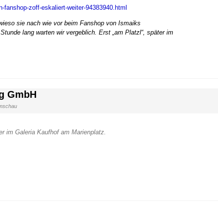
-fanshop-zoff-eskaliert-weiter-94383940.html
wieso sie nach wie vor beim Fanshop von Ismaiks
nde lang warten wir vergeblich. Erst „am Platzl“, später im
ng GmbH
mschau
ter im Galeria Kaufhof am Marienplatz.