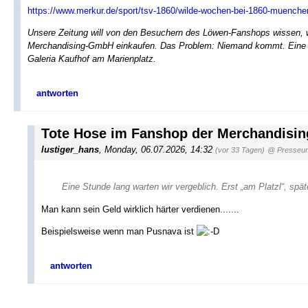
https://www.merkur.de/sport/tsv-1860/wilde-wochen-bei-1860-muenchen
Unsere Zeitung will von den Besuchern des Löwen-Fanshops wissen, 
Merchandising-GmbH einkaufen. Das Problem: Niemand kommt. Eine Stu
Galeria Kaufhof am Marienplatz.
antworten
Tote Hose im Fanshop der Merchandisi
lustiger_hans
,
Monday, 06.07.2026, 14:32
(vor 33 Tagen)
@ Presseu
Eine Stunde lang warten wir vergeblich. Erst „am Platzl“, spä
Man kann sein Geld wirklich härter verdienen.......
Beispielsweise wenn man Pusnava ist
antworten