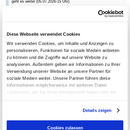
geht es weiter (05.07.2026-15 Uhr)
antworten
406 Views
Wichtiger Hinweis
Diese Webseite verwendet Cookies
Joerg
,
Saturday, 04.07.2026, 15:29
(vor 34 Tagen)
@
Wir verwenden Cookies, um Inhalte und Anzeigen zu
Tippsspiel
personalisieren, Funktionen für soziale Medien anbieten
Ohhh, im Pokal, Toto-Pokal oder DFB-Pokal, gibt es keine
zu können und die Zugriffe auf unsere Website zu
Unentschieden, alle Pokalspiele werden grundsätzlich nach
analysieren. Außerdem geben wir Informationen zu Ihrer
Endstand* gewertet
Verwendung unserer Website an unsere Partner für
*n. regulärer Spilzeit
soziale Medien weiter. Unsere Partner führen diese
*n. Verlangerung
Informationen möglicherweise mit weiteren Daten
*n. Elfmeterschießen
zusammen, die Sie ihnen bereitgestellt haben oder die
sie im Rahmen Ihrer Nutzung der Dienste gesammelt
antworten
386 Views
haben. Sie geben Einwilligung zu unseren Cookies, wenn
Details zeigen
Sie unsere Webseite weiterhin nutzen.
Wichtiger Hinweis
hjs zwischenbericht
,
Sunday, 05.07.2026, 15:58
(vor 33
Cookies zulassen