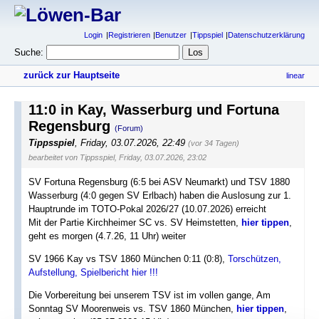
Login
Registrieren
Benutzer
Tippspiel
Datenschutzerklärung
Suche:
zurück zur Hauptseite
linear
11:0 in Kay, Wasserburg und Fortuna
Regensburg
(Forum)
Tippsspiel
,
Friday, 03.07.2026, 22:49
(vor 34 Tagen)
bearbeitet von Tippsspiel, Friday, 03.07.2026, 23:02
SV Fortuna Regensburg (6:5 bei ASV Neumarkt) und TSV 1880
Wasserburg (4:0 gegen SV Erlbach) haben die Auslosung zur 1.
Hauptrunde im TOTO-Pokal 2026/27 (10.07.2026) erreicht
Mit der Partie Kirchheimer SC vs. SV Heimstetten,
hier tippen
,
geht es morgen (4.7.26, 11 Uhr) weiter
SV 1966 Kay vs TSV 1860 München 0:11 (0:8),
Torschützen,
Aufstellung, Spielbericht hier !!!
Die Vorbereitung bei unserem TSV ist im vollen gange, Am
Sonntag SV Moorenweis vs. TSV 1860 München,
hier tippen
,